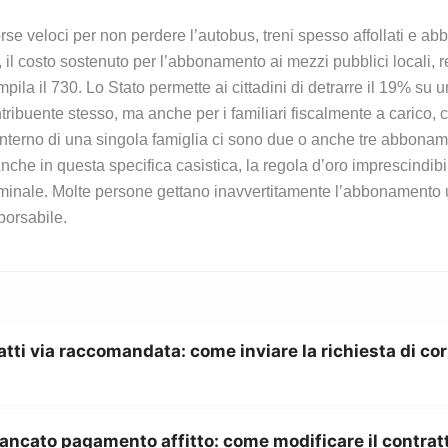
corse veloci per non perdere l’autobus, treni spesso affollati e
il costo sostenuto per l’abbonamento ai mezzi pubblici locali, re
pila il 730. Lo Stato permette ai cittadini di detrarre il 19% su 
ntribuente stesso, ma anche per i familiari fiscalmente a carico, 
’interno di una singola famiglia ci sono due o anche tre abbonam
he in questa specifica casistica, la regola d’oro imprescindibile
nominale. Molte persone gettano inavvertitamente l’abbonamento 
borsabile.
atti via raccomandata: come inviare la richiesta di co
ancato pagamento affitto: come modificare il contratt