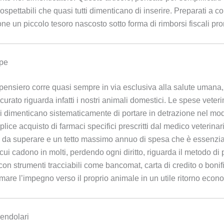
spettabili che quasi tutti dimenticano di inserire. Preparati a con
ne un piccolo tesoro nascosto sotto forma di rimborsi fiscali pron
mpe
 pensiero corre quasi sempre in via esclusiva alla salute umana, 
urato riguarda infatti i nostri animali domestici. Le spese vete
 dimenticano sistematicamente di portare in detrazione nel modello
emplice acquisto di farmaci specifici prescritti dal medico veterina
 da superare e un tetto massimo annuo di spesa che è essenziale
cui cadono in molti, perdendo ogni diritto, riguarda il metodo di
con strumenti tracciabili come bancomat, carta di credito o bon
rmare l’impegno verso il proprio animale in un utile ritorno econ
pendolari