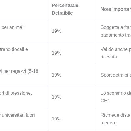
Percentuale
Note Importan
Detraibile
i per animali
Soggetta a fra
19%
pagamento trac
reno (locali e
Valido anche p
19%
ricevuta.
vi per ragazzi (5-18
19%
Sport detraibil
ori di pressione,
Lo scontrino de
19%
CE”.
universitari fuori
Richiede dista
19%
ateneo.