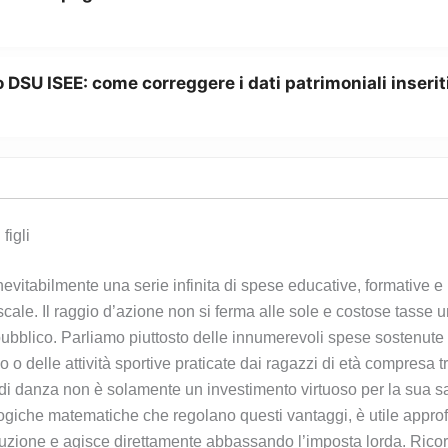
 DSU ISEE: come correggere i dati patrimoniali inserit
figli
evitabilmente una serie infinita di spese educative, formative e 
le. Il raggio d’azione non si ferma alle sole e costose tasse unive
bblico. Parliamo piuttosto delle innumerevoli spese sostenute p
o delle attività sportive praticate dai ragazzi di età compresa tra 
ni di danza non è solamente un investimento virtuoso per la sua
ogiche matematiche che regolano questi vantaggi, è utile appro
zione e agisce direttamente abbassando l’imposta lorda. Ricorda