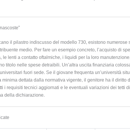
“nascoste”
no il pilastro indiscusso del modello 730, esistono numerose s
ibuente medio. Per fare un esempio concreto, l’acquisto di speci
le lenti a contatto oftalmiche, i liquidi per la loro manutenzione,
eno titolo nelle spese detraibili. Un’altra uscita finanziaria colo
i universitari fuori sede. Se il giovane frequenta un’università s
minima dettata dalla normativa vigente, il genitore ha il diritto 
i i requisiti tecnici aggiornati e le eventuali variazioni dei tetti
a della dichiarazione.
icate