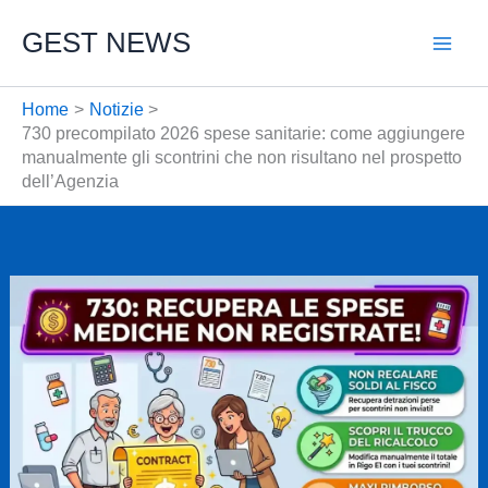
Vai
GEST NEWS
al
contenuto
Home
Notizie
730 precompilato 2026 spese sanitarie: come aggiungere
manualmente gli scontrini che non risultano nel prospetto
dell’Agenzia