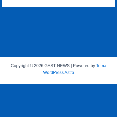
Copyright © 2026 GEST NEWS | Powered by
Tema
WordPress Astra
Richiesta
Inserimento
Integrazione
Invio modulo
Fattura
Istanza
correzione
clausola ris...
dati finanz...
recesso via...
integrativa
rimborso
dat...
entr...
buoni p...