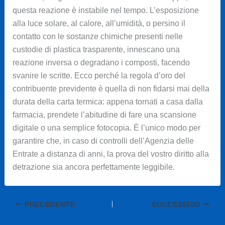
questa reazione è instabile nel tempo. L’esposizione
alla luce solare, al calore, all’umidità, o persino il
contatto con le sostanze chimiche presenti nelle
custodie di plastica trasparente, innescano una
reazione inversa o degradano i composti, facendo
svanire le scritte. Ecco perché la regola d’oro del
contribuente previdente è quella di non fidarsi mai della
durata della carta termica: appena tornati a casa dalla
farmacia, prendete l’abitudine di fare una scansione
digitale o una semplice fotocopia. È l’unico modo per
garantire che, in caso di controlli dell’Agenzia delle
Entrate a distanza di anni, la prova del vostro diritto alla
detrazione sia ancora perfettamente leggibile.
PRECEDENTE
SUCCESSIVO