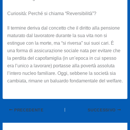
Curiosità: Perché si chiama “Reversibilità”?
Il termine deriva dal concetto che il diritto alla pensione
maturato dal lavoratore durante la sua vita non si
estingue con la morte, ma “si riversa” sui suoi cari. È
una forma di assicurazione sociale nata per evitare che
la perdita del capofamiglia (in un’epoca in cui spesso
era l’unico a lavorare) portasse alla povertà assoluta
l’intero nucleo familiare. Oggi, sebbene la società sia
cambiata, rimane un baluardo fondamentale del welfare.
PRECEDENTE
SUCCESSIVO