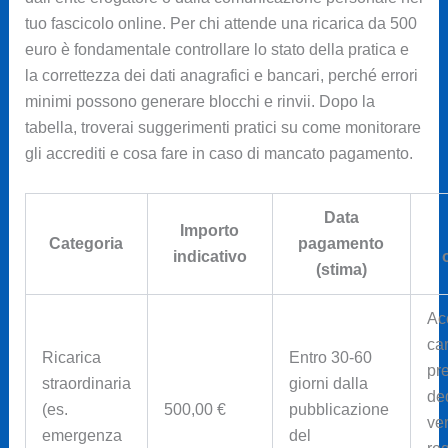
tuo fascicolo online. Per chi attende una ricarica da 500
euro è fondamentale controllare lo stato della pratica e
la correttezza dei dati anagrafici e bancari, perché errori
minimi possono generare blocchi e rinvii. Dopo la
tabella, troverai suggerimenti pratici su come monitorare
gli accrediti e cosa fare in caso di mancato pagamento.
Data
Importo
Categoria
pagamento
indicativo
(stima)
Ac
car
Ricarica
Entro 30-60
pr
straordinaria
giorni dalla
de
(es.
500,00 €
pubblicazione
ver
emergenza
del