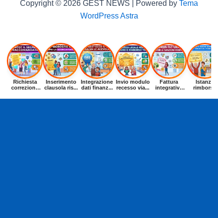
Copyright © 2026 GEST NEWS | Powered by
Tema
WordPress Astra
Richiesta
Inserimento
Integrazione
Invio modulo
Fattura
Istanza
correzione
clausola ris...
dati finanz...
recesso via...
integrativa
rimborso
dat...
entr...
buoni p...