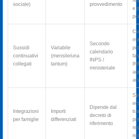
req
sociale)
provvedimento
e 
pra
Co
me
Secondo
Sussidi
Variabile
pr
calendario
continuativi
(mensile/una
fas
INPS /
collegati
tantum)
IN
ministeriale
ag
ana
Sp
ero
Dipende dal
Integrazioni
Importi
tra
decreto di
per famiglie
differenziati
pr
riferimento
req
red