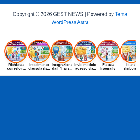
Copyright © 2026 GEST NEWS | Powered by
Tema
WordPress Astra
Richiesta
Inserimento
Integrazione
Invio modulo
Fattura
Istanza
correzione
clausola ris...
dati finanz...
recesso via...
integrativa
rimborso
dat...
entr...
buoni p...