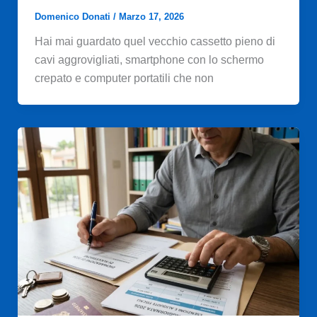
Domenico Donati
/
Marzo 17, 2026
Hai mai guardato quel vecchio cassetto pieno di
cavi aggrovigliati, smartphone con lo schermo
crepato e computer portatili che non