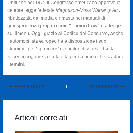
Uniti che nel 1975 il Congresso americano approvò la
celebre legge federale
Magnuson-Moss Warranty Act
,
ribattezzata dai media e rimasta nei manuali di
giurisprudenza proprio come
“Lemon Law”
(La legge
sui limoni). Oggi, grazie al Codice del Consumo, anche
l’automobilista europeo ha a disposizione i suoi
strumenti per “spremere” i venditori disonesti: basta
saper impugnare la carta e la penna prima che scadano
i termini.
PRECEDENTE
SUCCESSIVO
Articoli correlati