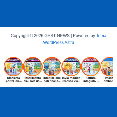
Copyright © 2026 GEST NEWS | Powered by
Tema
WordPress Astra
Richiesta
Inserimento
Integrazione
Invio modulo
Fattura
Istanza
correzione
clausola ris...
dati finanz...
recesso via...
integrativa
rimborso
dat...
entr...
buoni p...