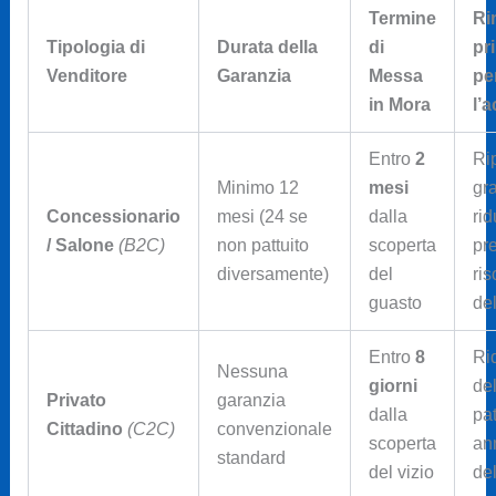
Termine
Ri
Tipologia di
Durata della
di
pri
Venditore
Garanzia
Messa
pe
in Mora
l’
Entro
2
Ri
Minimo 12
mesi
gra
Concessionario
mesi (24 se
dalla
rid
/ Salone
(B2C)
non pattuito
scoperta
pr
diversamente)
del
ris
guasto
del
Entro
8
Ri
Nessuna
giorni
de
Privato
garanzia
dalla
pat
Cittadino
(C2C)
convenzionale
scoperta
an
standard
del vizio
del