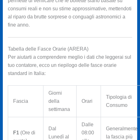
permette di verificare che le bollette siano basate su
consumi reali e non su stime approssimative, mettendoti
al riparo da brutte sorprese o conguagli astronomici a
fine anno.
Tabella delle Fasce Orarie (ARERA)
Per aiutarti a comprendere meglio i dati che leggerai sul
tuo contatore, ecco un riepilogo delle fasce orarie
standard in Italia:
Giorni
Tipologia di
Fascia
della
Orari
Consumo
settimana
Dalle
Dal
Generalmente
F1
(Ore di
08:00
Lunedì al
la fascia più