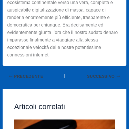
ecosistema continentale verso una vera, completa e
auspicabile digitalizzazione di massa, capace di
renderla enormemente più efficiente, trasparente e
democratica per chiunque. Era decisamente ed
evidentemente giunta l’ora che il nostro sudato denaro
imparasse finalmente a viaggiare alla stessa
eccezionale velocità delle nostre potentissime
connessioni internet.
PRECEDENTE
SUCCESSIVO
Articoli correlati