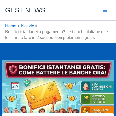
Vai
GEST NEWS
al
contenuto
Home
Notizie
Bonifici istantanei a pagamento? Le banche italiane che
te li fanno fare in 2 secondi completamente gratis