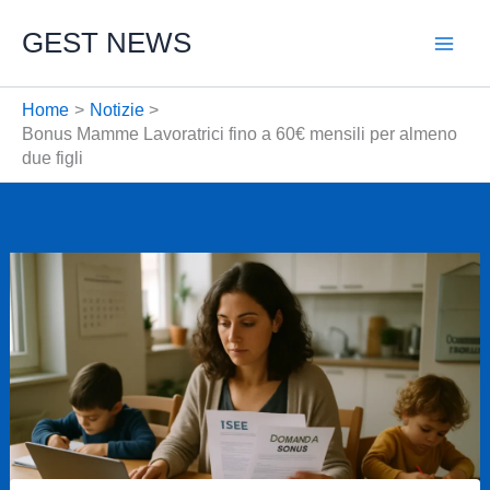
Vai
GEST NEWS
al
contenuto
Home
Notizie
Bonus Mamme Lavoratrici fino a 60€ mensili per almeno
due figli