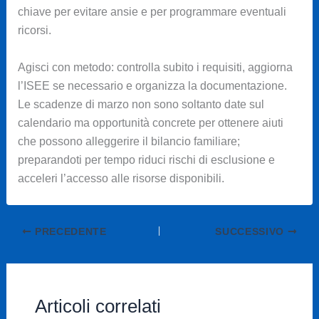
chiave per evitare ansie e per programmare eventuali
ricorsi.
Agisci con metodo: controlla subito i requisiti, aggiorna
l’ISEE se necessario e organizza la documentazione.
Le scadenze di marzo non sono soltanto date sul
calendario ma opportunità concrete per ottenere aiuti
che possono alleggerire il bilancio familiare;
preparandoti per tempo riduci rischi di esclusione e
acceleri l’accesso alle risorse disponibili.
PRECEDENTE
SUCCESSIVO
Articoli correlati