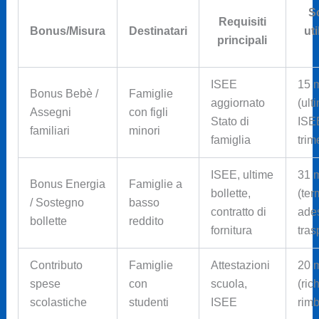
S
Requisiti
Bonus/Misura
Destinatari
ut
principali
ISEE
15 
Bonus Bebè /
Famiglie
aggiornato
(ult
Assegni
con figli
Stato di
ISE
familiari
minori
famiglia
trim
ISEE, ultime
31 
Bonus Energia
Famiglie a
bollette,
(ter
/ Sostegno
basso
contratto di
ade
bollette
reddito
fornitura
tras
Contributo
Famiglie
Attestazioni
20 
spese
con
scuola,
(ric
scolastiche
studenti
ISEE
rimb