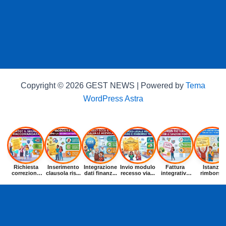
Copyright © 2026 GEST NEWS | Powered by
Tema
WordPress Astra
Richiesta
Inserimento
Integrazione
Invio modulo
Fattura
Istanza
correzione
clausola ris...
dati finanz...
recesso via...
integrativa
rimborso
dat...
entr...
buoni p...