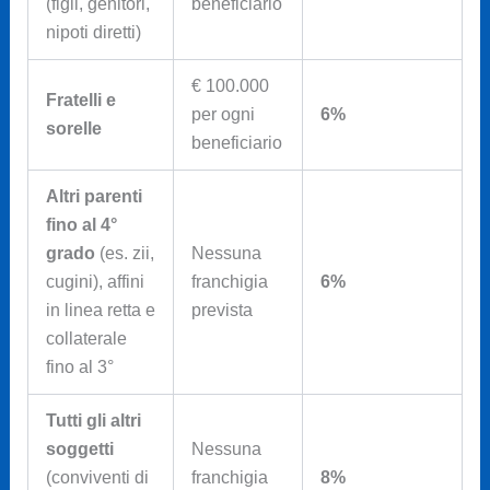
(figli, genitori,
beneficiario
nipoti diretti)
€ 100.000
Fratelli e
per ogni
6%
sorelle
beneficiario
Altri parenti
fino al 4°
grado
(es. zii,
Nessuna
cugini), affini
franchigia
6%
in linea retta e
prevista
collaterale
fino al 3°
Tutti gli altri
soggetti
Nessuna
(conviventi di
franchigia
8%