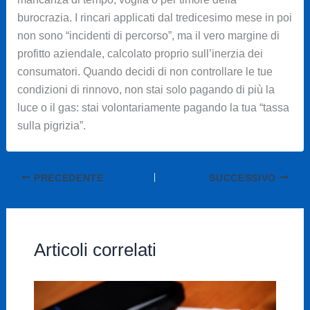
burocrazia. I rincari applicati dal tredicesimo mese in poi
non sono “incidenti di percorso”, ma il vero margine di
profitto aziendale, calcolato proprio sull’inerzia dei
consumatori. Quando decidi di non controllare le tue
condizioni di rinnovo, non stai solo pagando di più la
luce o il gas: stai volontariamente pagando la tua “tassa
sulla pigrizia”.
PRECEDENTE
SUCCESSIVO
Articoli correlati