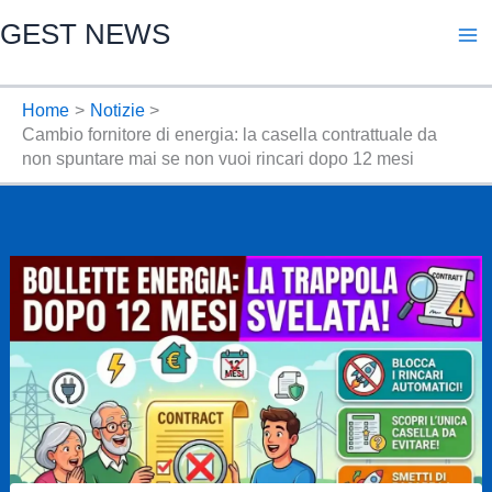
Vai
GEST NEWS
al
contenuto
Home
Notizie
Cambio fornitore di energia: la casella contrattuale da
non spuntare mai se non vuoi rincari dopo 12 mesi