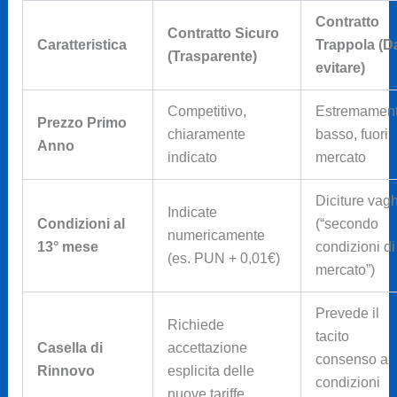
Contratto
Contratto Sicuro
Caratteristica
Trappola (D
(Trasparente)
evitare)
Competitivo,
Estremamen
Prezzo Primo
chiaramente
basso, fuori
Anno
indicato
mercato
Diciture vag
Indicate
Condizioni al
(“secondo
numericamente
13° mese
condizioni di
(es. PUN + 0,01€)
mercato”)
Prevede il
Richiede
tacito
Casella di
accettazione
consenso a
Rinnovo
esplicita delle
condizioni
nuove tariffe