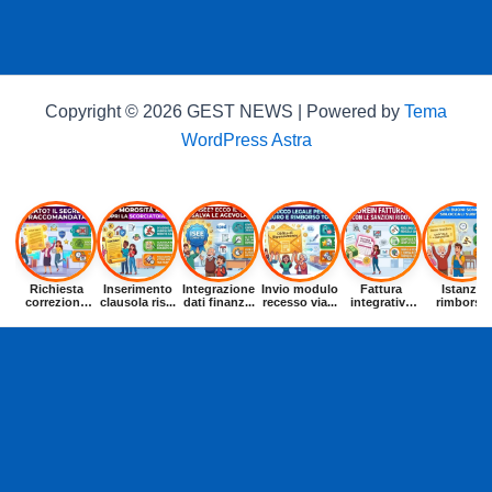
Copyright © 2026 GEST NEWS | Powered by
Tema
WordPress Astra
Richiesta
Inserimento
Integrazione
Invio modulo
Fattura
Istanza
correzione
clausola ris...
dati finanz...
recesso via...
integrativa
rimborso
dat...
entr...
buoni p...