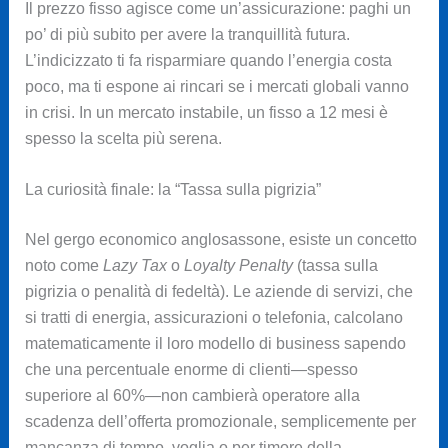
Il prezzo fisso agisce come un’assicurazione: paghi un
po’ di più subito per avere la tranquillità futura.
L’indicizzato ti fa risparmiare quando l’energia costa
poco, ma ti espone ai rincari se i mercati globali vanno
in crisi. In un mercato instabile, un fisso a 12 mesi è
spesso la scelta più serena.
La curiosità finale: la “Tassa sulla pigrizia”
Nel gergo economico anglosassone, esiste un concetto
noto come
Lazy Tax
o
Loyalty Penalty
(tassa sulla
pigrizia o penalità di fedeltà). Le aziende di servizi, che
si tratti di energia, assicurazioni o telefonia, calcolano
matematicamente il loro modello di business sapendo
che una percentuale enorme di clienti—spesso
superiore al 60%—non cambierà operatore alla
scadenza dell’offerta promozionale, semplicemente per
mancanza di tempo, voglia o per timore della