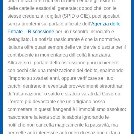
puoi rintracciare i numeri di riferimento e gli estremi
delle cartelle esattoriali generate; dopodiché, con le
stesse credenziali digitali (SPID o CIE), puoi spostarti
senza problemi sul portale ufficiale dell’
Agenzia delle
Entrate – Riscossione
per un riscontro incrociato e
dettagliato. La notizia rassicurante è che la normativa
italiana offre quasi sempre delle valide vie d’uscita per il
contribuente in momentanea difficoltà finanziaria.
Attraverso il portale della riscossione puoi richiedere
con pochi clic una rateizzazione del debito, spalmando
l’importo su svariati anni, oppure verificare se i tuoi
carichi rientrano in eventuali provvedimenti straordinari
di “rottamazione” o saldo e stralcio varati dal Governo.
L’errore più devastante che un artigiano possa
commettere in questi frangenti è l’immobilismo assoluto:
nascondere la testa sotto la sabbia ignorando le
notifiche non cancella magicamente la passività, ma
permette agli interessi e agli oneri di esazione di farla