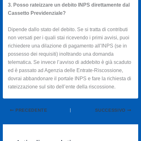
3. Posso rateizzare un debito INPS direttamente dal
Cassetto Previdenziale?
Dipende dallo stato del debito. Se si tratta di contributi
non versati per i quali stai ricevendo i primi avvisi, puoi
richiedere una dilazione di pagamento all’INPS (se in
possesso dei requisiti) inoltrando una domanda
telematica. Se invece l’avviso di addebito è già scaduto
ed è passato ad Agenzia delle Entrate-Riscossione,
dovrai abbandonare il portale INPS e fare la richiesta di
rateizzazione sul sito dell’ente della riscossione.
PRECEDENTE
SUCCESSIVO