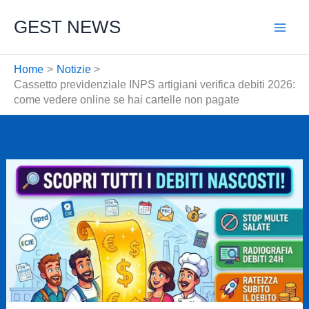
Vai
GEST NEWS
al
contenuto
Home
Notizie
Cassetto previdenziale INPS artigiani verifica debiti 2026:
come vedere online se hai cartelle non pagate