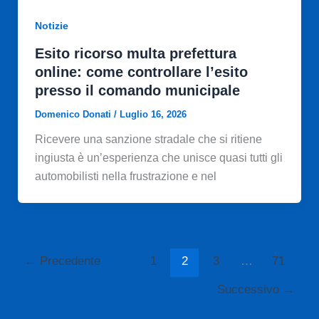
Notizie
Esito ricorso multa prefettura
online: come controllare l’esito
presso il comando municipale
Domenico Donati
/
Luglio 16, 2026
Ricevere una sanzione stradale che si ritiene
ingiusta è un’esperienza che unisce quasi tutti gli
automobilisti nella frustrazione e nel
←
Precedente
1
2
3
…
71
Successivo
→