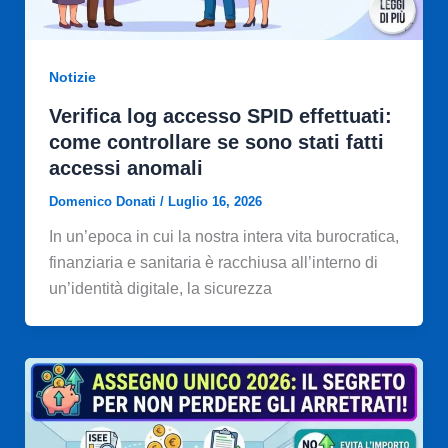
Notizie
Verifica log accesso SPID effettuati:
come controllare se sono stati fatti
accessi anomali
Domenico Donati
/
Luglio 16, 2026
In un’epoca in cui la nostra intera vita burocratica,
finanziaria e sanitaria è racchiusa all’interno di
un’identità digitale, la sicurezza