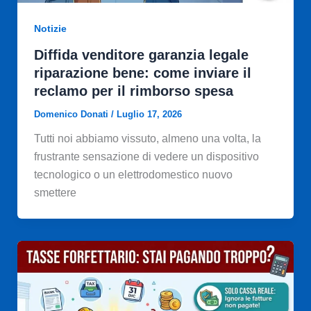
Notizie
Diffida venditore garanzia legale
riparazione bene: come inviare il
reclamo per il rimborso spesa
Domenico Donati
/
Luglio 17, 2026
Tutti noi abbiamo vissuto, almeno una volta, la
frustrante sensazione di vedere un dispositivo
tecnologico o un elettrodomestico nuovo
smettere