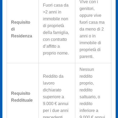
Vive con i
Fuori casa da
genitori,
>2 anni in
oppure vive
immobile non
Requisito
fuori casa ma
di proprietà
di
da meno di 2
della famiglia,
Residenza
anni o in
con contratto
immobile di
d’affitto a
proprietà di
proprio nome.
parenti.
Nessun
Reddito da
reddito
lavoro
proprio,
dichiarato
reddito
Requisito
superiore a
saltuario, o
Reddituale
9.000 € annui
reddito
per i due anni
inferiore a
precedenti.
9.000 € annui