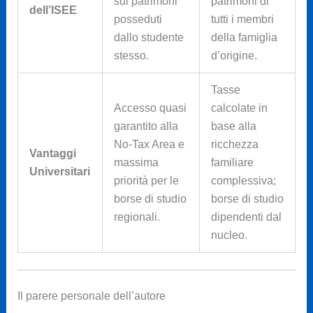
sui patrimoni
patrimoni di
dell’ISEE
posseduti
tutti i membri
dallo studente
della famiglia
stesso.
d’origine.
Tasse
Accesso quasi
calcolate in
garantito alla
base alla
No-Tax Area e
ricchezza
Vantaggi
massima
familiare
Universitari
priorità per le
complessiva;
borse di studio
borse di studio
regionali.
dipendenti dal
nucleo.
Il parere personale dell’autore