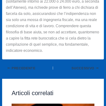
(solitamente intorno ai 22.000 o 24.000 euro, a seconda
dell’Ateneo), ma richiede prove di ferro a chi dichiara di
farcela da solo, assicurandosi che l’indipendenza non
sia solo una mossa di ingegneria fiscale, ma una reale
condizione di vita e di lavoro. Comprendere questa
filosofia di base aiuta, se non ad accettare, quantomeno
a capire la fitta rete burocratica che si cela dietro la
compilazione di quel semplice, ma fondamentale,
indicatore economico.
PRECEDENTE
SUCCESSIVO
Articoli correlati