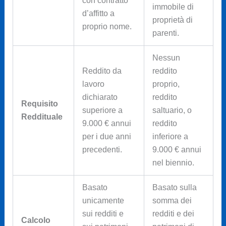
con contratto
immobile di
d’affitto a
proprietà di
proprio nome.
parenti.
Nessun
Reddito da
reddito
lavoro
proprio,
dichiarato
reddito
Requisito
superiore a
saltuario, o
Reddituale
9.000 € annui
reddito
per i due anni
inferiore a
precedenti.
9.000 € annui
nel biennio.
Basato
Basato sulla
unicamente
somma dei
sui redditi e
redditi e dei
Calcolo