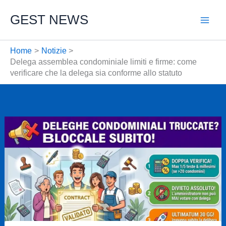
Vai
GEST NEWS
al
contenuto
Home
Notizie
Delega assemblea condominiale limiti e firme: come
verificare che la delega sia conforme allo statuto