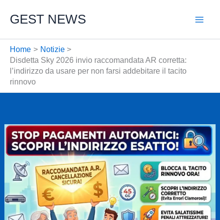
Vai
GEST NEWS
al
contenuto
Home
Notizie
Disdetta Sky 2026 invio raccomandata AR corretta:
l’indirizzo da usare per non farsi addebitare il tacito
rinnovo