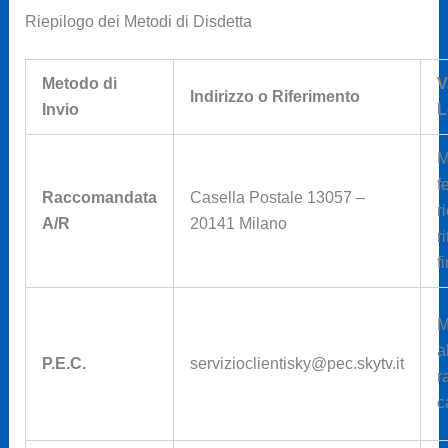
Riepilogo dei Metodi di Disdetta
Metodo di
V
Indirizzo o Riferimento
Invio
L
M
f
Raccomandata
Casella Postale 13057 –
r
A/R
20141 Milano
r
f
M
a
P.E.C.
servizioclientisky@pec.skytv.it
r
c