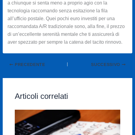
a chiunque si senta meno a proprio agio con la
tecnologia raccomando senza esitazione la fila
all’ufficio postale. Quei pochi euro investiti per una
raccomandata A/R tradizionale sono, alla fine, il prezzo
di un’eccellente serenità mentale che ti assicurerà di
aver spezzato per sempre la catena del tacito rinnovo.
PRECEDENTE
SUCCESSIVO
Articoli correlati