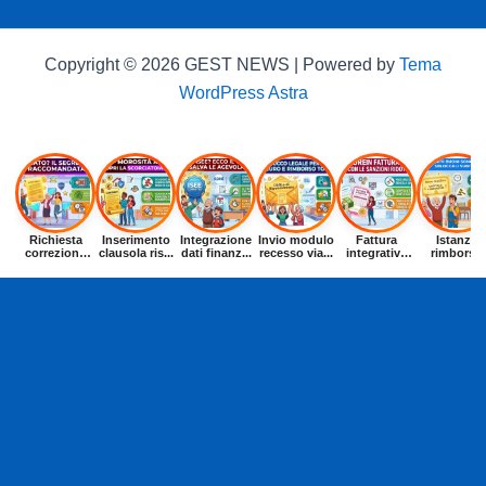
Copyright © 2026 GEST NEWS | Powered by
Tema
WordPress Astra
Richiesta
Inserimento
Integrazione
Invio modulo
Fattura
Istanza
correzione
clausola ris...
dati finanz...
recesso via...
integrativa
rimborso
dat...
entr...
buoni p...