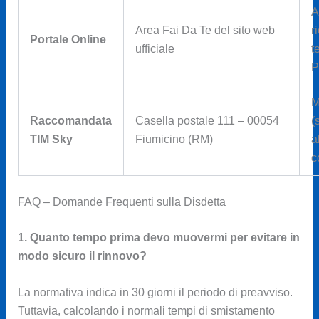
A
Area Fai Da Te del sito web
r
Portale Online
ufficiale
t
P
M
Raccomandata
Casella postale 111 – 00054
(
TIM Sky
Fiumicino (RM)
a
c
FAQ – Domande Frequenti sulla Disdetta
1. Quanto tempo prima devo muovermi per evitare in
modo sicuro il rinnovo?
La normativa indica in 30 giorni il periodo di preavviso.
Tuttavia, calcolando i normali tempi di smistamento