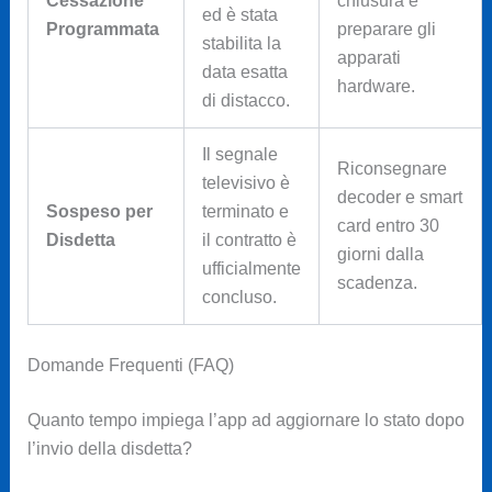
Cessazione
chiusura e
ed è stata
Programmata
preparare gli
stabilita la
apparati
data esatta
hardware.
di distacco.
Il segnale
Riconsegnare
televisivo è
decoder e smart
Sospeso per
terminato e
card entro 30
Disdetta
il contratto è
giorni dalla
ufficialmente
scadenza.
concluso.
Domande Frequenti (FAQ)
Quanto tempo impiega l’app ad aggiornare lo stato dopo
l’invio della disdetta?