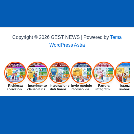
Copyright © 2026 GEST NEWS | Powered by
Tema
WordPress Astra
Richiesta
Inserimento
Integrazione
Invio modulo
Fattura
Istanza
correzione
clausola ris...
dati finanz...
recesso via...
integrativa
rimborso
dat...
entr...
buoni p...