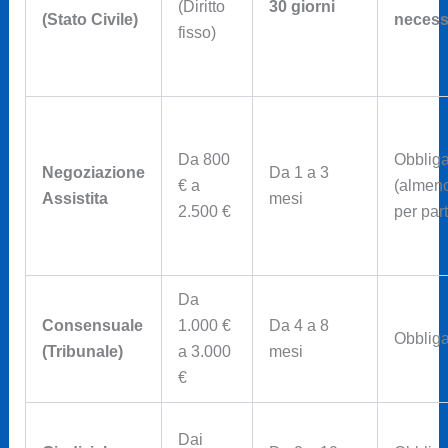
(Diritto
30 giorni
(Stato Civile)
necess
fisso)
Da 800
Obbliga
Negoziazione
Da 1 a 3
€ a
(almen
Assistita
mesi
2.500 €
per par
Da
Consensuale
1.000 €
Da 4 a 8
Obbliga
(Tribunale)
a 3.000
mesi
€
Dai