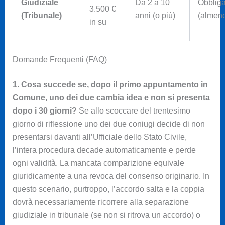
Giudiziale
Da 2 a 10
Obbliga
3.500 €
(Tribunale)
anni (o più)
(almeno
in su
Domande Frequenti (FAQ)
1. Cosa succede se, dopo il primo appuntamento in
Comune, uno dei due cambia idea e non si presenta
dopo i 30 giorni?
Se allo scoccare del trentesimo
giorno di riflessione uno dei due coniugi decide di non
presentarsi davanti all’Ufficiale dello Stato Civile,
l’intera procedura decade automaticamente e perde
ogni validità. La mancata comparizione equivale
giuridicamente a una revoca del consenso originario. In
questo scenario, purtroppo, l’accordo salta e la coppia
dovrà necessariamente ricorrere alla separazione
giudiziale in tribunale (se non si ritrova un accordo) o