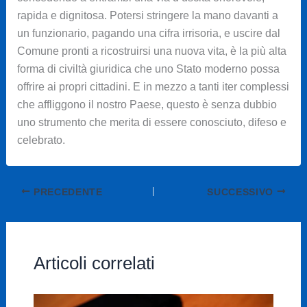
rapida e dignitosa. Potersi stringere la mano davanti a
un funzionario, pagando una cifra irrisoria, e uscire dal
Comune pronti a ricostruirsi una nuova vita, è la più alta
forma di civiltà giuridica che uno Stato moderno possa
offrire ai propri cittadini. E in mezzo a tanti iter complessi
che affliggono il nostro Paese, questo è senza dubbio
uno strumento che merita di essere conosciuto, difeso e
celebrato.
PRECEDENTE
SUCCESSIVO
Articoli correlati