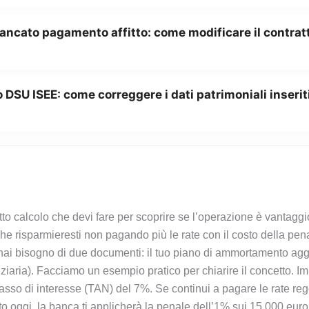
ancato pagamento affitto: come modificare il contratt
 DSU ISEE: come correggere i dati patrimoniali inserit
to calcolo che devi fare per scoprire se l’operazione è vantaggi
 che risparmieresti non pagando più le rate con il costo della pen
 hai bisogno di due documenti: il tuo piano di ammortamento aggi
nziaria). Facciamo un esempio pratico per chiarire il concetto. 
tasso di interesse (TAN) del 7%. Se continui a pagare le rate reg
utto oggi, la banca ti applicherà la penale dell’1% sui 15.000 eur