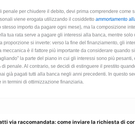
i penale per chiudere il debito, devi prima comprendere come so
personali viene erogata utilizzando il cosiddetto
ammortamento all
o stesso importo da pagare ogni mese), ma la composizione inte
ella tua rata serve a pagare gli interessi alla banca, mentre solo u
proporzione si inverte: verso la fine del finanziamento, gli inter
meccanica è il fattore più importante da considerare quando si v
“tagliando” la parte del piano in cui gli interessi sono più pesan
enale. Al contrario, se decidi di estinguere il prestito quando
 hai già pagati tutti alla banca negli anni precedenti. In questo 
 in termini di ottimizzazione finanziaria.
atti via raccomandata: come inviare la richiesta di co