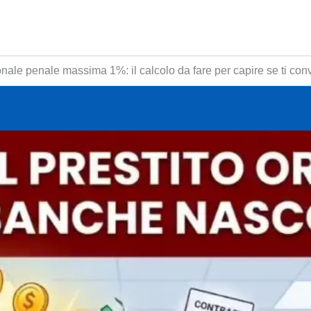
sonale penale massima 1%: il calcolo da fare per capire se ti co