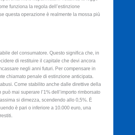
come funziona la regola dell’estinzione
e se questa operazione è realmente la mossa più
nabile del consumatore. Questo significa che, in
idere di restituire il capitale che devi ancora
 incassare negli anni futuri. Per compensare in
nte chiamato penale di estinzione anticipata.
busi. Come stabilito anche dalle direttive della
on può mai superare l’1% dell’importo rimborsato
massima si dimezza, scendendo allo 0,5%. È
guendo è pari o inferiore a 10.000 euro, una
estiti.