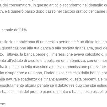
tela del consumatore. In questo articolo scopriremo nel dettaglio 
%, e ti guiderò passo dopo passo nel calcolo pratico per capir
a penale dell’1%
estinzione anticipata di un prestito personale è un diritto inalie
ustificazione alla tua banca o alla società finanziaria, puoi dec
to. Tuttavia, la banca perde gli interessi che aveva calcolato di
nte all’istituto di credito di applicare un indennizzo, comuneme
e ha imposto un tetto massimo a questa commissione per evitare a
stito è superiore a un anno, l’indennizzo richiesto dalla banca n
alla naturale scadenza del finanziamento, questa percentuale 
 assolutamente alcuna penale se il debito residuo che stai estin
attute finali del proprio piano di rientro o ha richiesto piccoli pr
ese