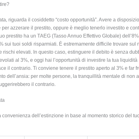
tire?
cata, riguarda il cosiddetto “costo opportunità”. Avere a disposiz
 per azzerare il prestito, oppure è meglio tenerlo investito e co
l tuo prestito ha un TAEG (Tasso Annuo Effettivo Globale) dell’8%
8% sui tuoi soldi risparmiati. È estremamente difficile trovare sul
 rischi elevati. In questo caso, estinguere il debito è senza dubb
volati al 3%, e oggi hai l’opportunità di investire la tua liquidità
 il contrario. Ti conviene tenere il prestito aperto al 3% e far f
to dell’ansia: per molte persone, la tranquillità mentale di non a
ggerirebbero il contrario.
ata
a convenienza dell’estinzione in base al momento storico del tu