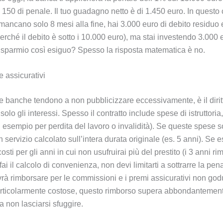
i 150 di penale. Il tuo guadagno netto è di 1.450 euro. In questo 
mancano solo 8 mesi alla fine, hai 3.000 euro di debito residuo 
erché il debito è sotto i 10.000 euro), ma stai investendo 3.000
 risparmio così esiguo? Spesso la risposta matematica è no.
e assicurativi
banche tendono a non pubblicizzare eccessivamente, è il diritto
lo gli interessi. Spesso il contratto include spese di istruttoria
d esempio per perdita del lavoro o invalidità). Se queste spese s
 servizio calcolato sull’intera durata originale (es. 5 anni). Se e
costi per gli anni in cui non usufruirai più del prestito (i 3 anni ri
il calcolo di convenienza, non devi limitarti a sottrarre la pena
 rimborsare per le commissioni e i premi assicurativi non goduti
articolarmente costose, questo rimborso supera abbondantement
a non lasciarsi sfuggire.