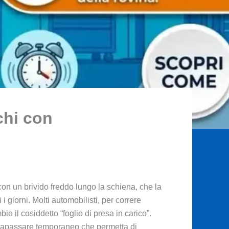
chi con
, con un brivido freddo lungo la schiena, che la
 giorni. Molti automobilisti, per correre
o il cosiddetto “foglio di presa in carico”.
ciapassare temporaneo che permetta di