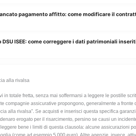
ancato pagamento affitto: come modificare il contratt
 DSU ISEE: come correggere i dati patrimoniali inserit
a alla rivalsa
vi in totale fretta, senza mai soffermarsi a leggere le postille scr
 Molte compagnie assicurative propongono, generalmente a fronte
cia alla rivalsa”. Se acquisti e inserisci questa specifica garanz
denaro erogato per il risarcimento, persino se causi un incident
eggere bene i limiti di questa clausola: alcune assicurazioni 
soglia (come ad esempio 5.000 euro). Altre agenzie, invece, att