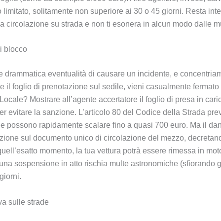
 limitato, solitamente non superiore ai 30 o 45 giorni. Resta int
 circolazione su strada e non ti esonera in alcun modo dalle mul
i blocco
 drammatica eventualità di causare un incidente, e concentriam
il foglio di prenotazione sul sedile, vieni casualmente fermato 
 Locale? Mostrare all’agente accertatore il foglio di presa in ca
r evitare la sanzione. L’articolo 80 del Codice della Strada pre
o e possono rapidamente scalare fino a quasi 700 euro. Ma il d
ione sul documento unico di circolazione del mezzo, decretand
 quell’esatto momento, la tua vettura potrà essere rimessa in mo
re una sospensione in atto rischia multe astronomiche (sfiorando 
giorni.
va sulle strade