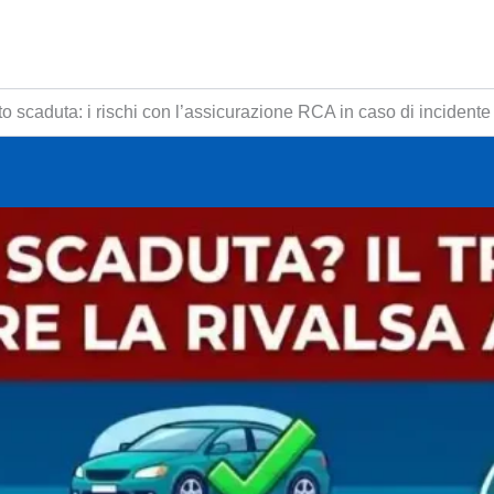
to scaduta: i rischi con l’assicurazione RCA in caso di incidente