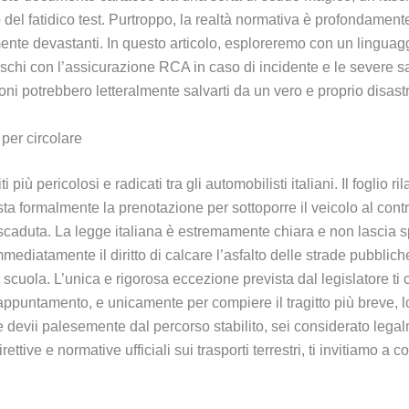
o del fatidico test. Purtroppo, la realtà normativa è profondame
ente devastanti. In questo articolo, esploreremo con un linguagg
 rischi con l’assicurazione RCA in caso di incidente e le severe 
oni potrebbero letteralmente salvarti da un vero e proprio disas
 per circolare
iù pericolosi e radicati tra gli automobilisti italiani. Il foglio r
testa formalmente la prenotazione per sottoporre il veicolo al con
 scaduta. La legge italiana è estremamente chiara e non lascia spa
immediatamente il diritto di calcare l’asfalto delle strade pubbli
a scuola. L’unica e rigorosa eccezione prevista dal legislatore ti
’appuntamento, e unicamente per compiere il tragitto più breve, log
se devii palesemente dal percorso stabilito, sei considerato leg
irettive e normative ufficiali sui trasporti terrestri, ti invitiamo a