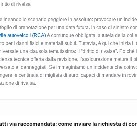
ritto di rivalsa
elineando lo scenario peggiore in assoluto: provocare un inciden
e foglio di prenotazione per una data futura. In caso di sinistro 
vile autoveicoli (RCA)
è comunque obbligata, a tutela della colletti
o per i danni fisici e materiali subiti. Tuttavia, è qui che inizia 
versale una clausola temutissima: il “diritto di rivalsa”. Poiché
ienza tecnica offerta dalla revisione, l’assicurazione matura il pi
o versato ai danneggiati. Se immaginiamo un incidente che coinvo
ere le centinaia di migliaia di euro, capaci di mandare in rovina
zione di rivalsa.
atti via raccomandata: come inviare la richiesta di co