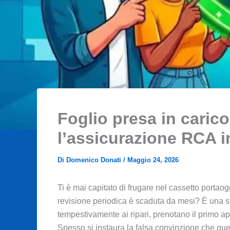
Foglio presa in carico
l’assicurazione RCA i
Di
Domenico Donati
/
Maggio 24, 2026
Ti è mai capitato di frugare nel cassetto portaogg
revisione periodica è scaduta da mesi? È una situ
tempestivamente ai ripari, prenotano il primo ap
Spesso si instaura la falsa convinzione che q