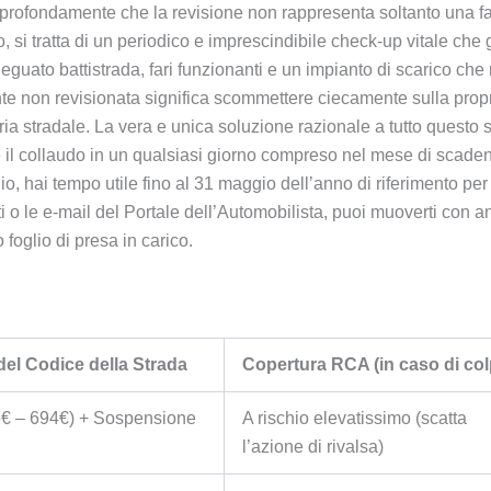
 profondamente che la revisione non rappresenta soltanto una fa
o, si tratta di un periodico e imprescindibile check-up vitale che 
eguato battistrada, fari funzionanti e un impianto di scarico che no
te non revisionata significa scommettere ciecamente sulla propri
oria stradale. La vera e unica soluzione razionale a tutto questo s
e il collaudo in un qualsiasi giorno compreso nel mese di scadenz
io, hai tempo utile fino al 31 maggio dell’anno di riferimento per 
ti o le e-mail del Portale dell’Automobilista, puoi muoverti con an
o foglio di presa in carico.
del Codice della Strada
Copertura RCA (in caso di col
3€ – 694€) + Sospensione
A rischio elevatissimo (scatta
l’azione di rivalsa)