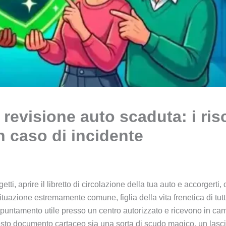
 revisione auto scaduta: i ris
n caso di incidente
etti, aprire il libretto di circolazione della tua auto e accorgerti
azione estremamente comune, figlia della vita frenetica di tutti i
puntamento utile presso un centro autorizzato e ricevono in cambi
uesto documento cartaceo sia una sorta di scudo magico, un las