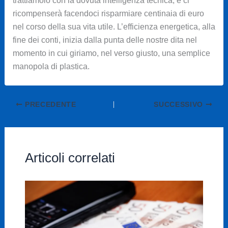
trattiamolo con la dovuta intelligenza tecnica, e ci
ricompenserà facendoci risparmiare centinaia di euro
nel corso della sua vita utile. L’efficienza energetica, alla
fine dei conti, inizia dalla punta delle nostre dita nel
momento in cui giriamo, nel verso giusto, una semplice
manopola di plastica.
PRECEDENTE
SUCCESSIVO
Articoli correlati