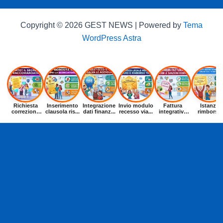
Copyright © 2026 GEST NEWS | Powered by
Tema
WordPress Astra
Richiesta
Inserimento
Integrazione
Invio modulo
Fattura
Istanza
correzione
clausola ris...
dati finanz...
recesso via...
integrativa
rimborso
dat...
entr...
buoni p...