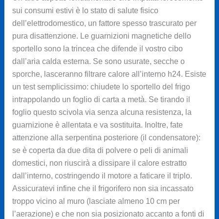
sui consumi estivi è lo stato di salute fisico
dell’elettrodomestico, un fattore spesso trascurato per
pura disattenzione. Le guarnizioni magnetiche dello
sportello sono la trincea che difende il vostro cibo
dall’aria calda esterna. Se sono usurate, secche o
sporche, lasceranno filtrare calore all’interno h24. Esiste
un test semplicissimo: chiudete lo sportello del frigo
intrappolando un foglio di carta a metà. Se tirando il
foglio questo scivola via senza alcuna resistenza, la
guarnizione è allentata e va sostituita. Inoltre, fate
attenzione alla serpentina posteriore (il condensatore):
se è coperta da due dita di polvere o peli di animali
domestici, non riuscirà a dissipare il calore estratto
dall’interno, costringendo il motore a faticare il triplo.
Assicuratevi infine che il frigorifero non sia incassato
troppo vicino al muro (lasciate almeno 10 cm per
l’aerazione) e che non sia posizionato accanto a fonti di