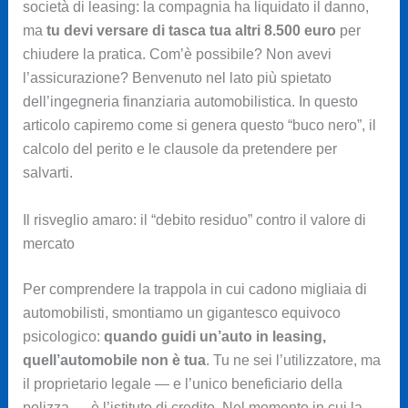
società di leasing: la compagnia ha liquidato il danno,
ma
tu devi versare di tasca tua altri 8.500 euro
per
chiudere la pratica. Com’è possibile? Non avevi
l’assicurazione? Benvenuto nel lato più spietato
dell’ingegneria finanziaria automobilistica. In questo
articolo capiremo come si genera questo “buco nero”, il
calcolo del perito e le clausole da pretendere per
salvarti.
Il risveglio amaro: il “debito residuo” contro il valore di
mercato
Per comprendere la trappola in cui cadono migliaia di
automobilisti, smontiamo un gigantesco equivoco
psicologico:
quando guidi un’auto in leasing,
quell’automobile non è tua
. Tu ne sei l’utilizzatore, ma
il proprietario legale — e l’unico beneficiario della
polizza — è l’istituto di credito. Nel momento in cui la