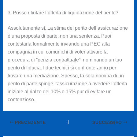
3. Posso rifiutare l’offerta di liquidazione del perito?
Assolutamente sì. La stima del perito dell’assicurazione
è una proposta di parte, non una sentenza. Puoi
contestarla formalmente inviando una PEC alla
compagnia in cui comunichi di voler attivare la
procedura di “perizia contrattuale”, nominando un tuo
perito di fiducia. I due tecnici si confronteranno per
trovare una mediazione. Spesso, la sola nomina di un
perito di parte spinge l’assicurazione a rivedere l’offerta
iniziale al rialzo del 10% o 15% pur di evitare un
contenzioso.
PRECEDENTE
SUCCESSIVO