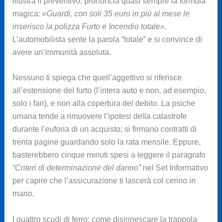
illustra il preventivo, pronuncia quasi sempre la formula
magica:
«Guardi, con soli 35 euro in più al mese le
inserisco la polizza Furto e Incendio totale»
.
L’automobilista sente la parola “totale” e si convince di
avere un’immunità assoluta.
Nessuno ti spiega che quell’aggettivo si riferisce
all’estensione del furto (l’intera auto e non, ad esempio,
solo i fari), e non alla copertura del debito. La psiche
umana tende a rimuovere l’ipotesi della catastrofe
durante l’euforia di un acquisto; si firmano contratti di
trenta pagine guardando solo la rata mensile. Eppure,
basterebbero cinque minuti spesi a leggere il paragrafo
“Criteri di determinazione del danno”
nel Set Informativo
per capire che l’assicurazione ti lascerà col cerino in
mano.
I quattro scudi di ferro: come disinnescare la trappola