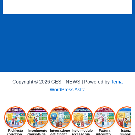
Copyright © 2026 GEST NEWS | Powered by
Tema
WordPress Astra
Richiesta
Inserimento
Integrazione
Invio modulo
Fattura
Istanza
correzione
clausola ris...
dati finanz...
recesso via...
integrativa
rimborso