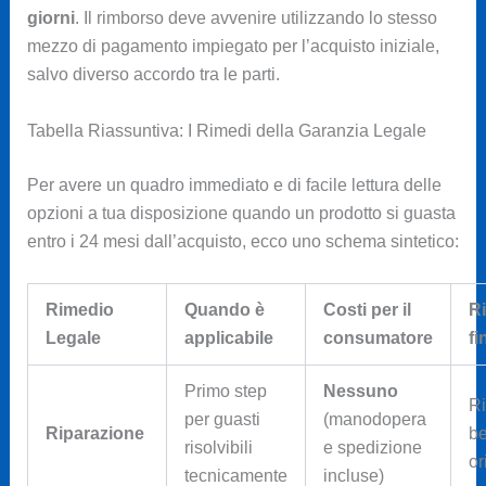
giorni
. Il rimborso deve avvenire utilizzando lo stesso
mezzo di pagamento impiegato per l’acquisto iniziale,
salvo diverso accordo tra le parti.
Tabella Riassuntiva: I Rimedi della Garanzia Legale
Per avere un quadro immediato e di facile lettura delle
opzioni a tua disposizione quando un prodotto si guasta
entro i 24 mesi dall’acquisto, ecco uno schema sintetico:
Rimedio
Quando è
Costi per il
Ri
Legale
applicabile
consumatore
fi
Primo step
Nessuno
Ri
per guasti
(manodopera
Riparazione
b
risolvibili
e spedizione
or
tecnicamente
incluse)