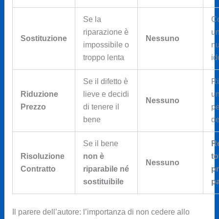
Se la
C
riparazione è
un
Sostituzione
Nessuno
impossibile o
n
troppo lenta
id
Se il difetto è
Ri
Riduzione
lieve e decidi
u
Nessuno
Prezzo
di tenere il
pe
bene
de
Se il bene
Re
Risoluzione
non è
to
Nessuno
Contratto
riparabile né
p
sostituibile
p
Il parere dell’autore: l’importanza di non cedere allo