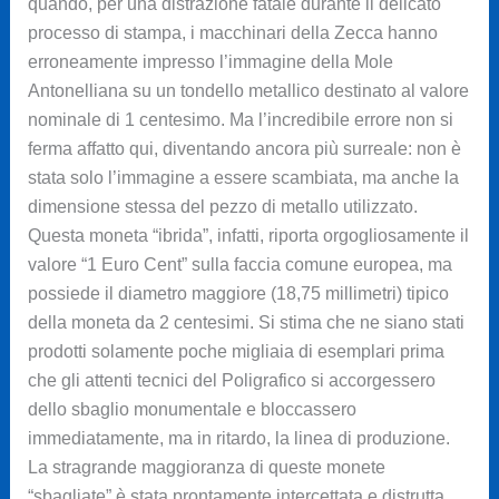
quando, per una distrazione fatale durante il delicato
processo di stampa, i macchinari della Zecca hanno
erroneamente impresso l’immagine della Mole
Antonelliana su un tondello metallico destinato al valore
nominale di 1 centesimo. Ma l’incredibile errore non si
ferma affatto qui, diventando ancora più surreale: non è
stata solo l’immagine a essere scambiata, ma anche la
dimensione stessa del pezzo di metallo utilizzato.
Questa moneta “ibrida”, infatti, riporta orgogliosamente il
valore “1 Euro Cent” sulla faccia comune europea, ma
possiede il diametro maggiore (18,75 millimetri) tipico
della moneta da 2 centesimi. Si stima che ne siano stati
prodotti solamente poche migliaia di esemplari prima
che gli attenti tecnici del Poligrafico si accorgessero
dello sbaglio monumentale e bloccassero
immediatamente, ma in ritardo, la linea di produzione.
La stragrande maggioranza di queste monete
“sbagliate” è stata prontamente intercettata e distrutta,