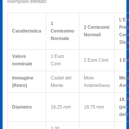
esemplare difettato:
L’Er
1
2 Centesimi
Prez
Caratteristica
Centesimo
Normali
Cen
Normale
Sbag
Valore
1 Euro
2 Euro Cent
1 Eu
nominale
Cent
Immagine
Castel del
Mole
Mol
(Retro)
Monte
Antonelliana
Anto
18,
Diametro
16,25 mm
18,75 mm
(più
del 
2,30