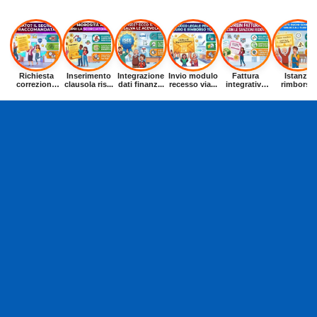
Richiesta
Inserimento
Integrazione
Invio modulo
Fattura
Istanza
correzione
clausola ris...
dati finanz...
recesso via...
integrativa
rimborso
dat...
entr...
buoni p...