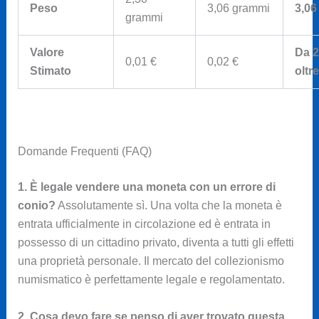
Peso
3,06 grammi
3,06
grammi
Valore
Da 2
0,01 €
0,02 €
Stimato
oltr
Domande Frequenti (FAQ)
1. È legale vendere una moneta con un errore di
conio?
Assolutamente sì. Una volta che la moneta è
entrata ufficialmente in circolazione ed è entrata in
possesso di un cittadino privato, diventa a tutti gli effetti
una proprietà personale. Il mercato del collezionismo
numismatico è perfettamente legale e regolamentato.
2. Cosa devo fare se penso di aver trovato questa