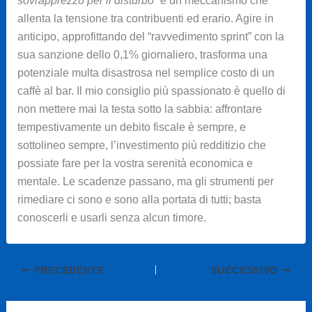
sovrapprezzo per il disturbo”
è un meccanismo che
allenta la tensione tra contribuenti ed erario. Agire in
anticipo, approfittando del “ravvedimento sprint” con la
sua sanzione dello 0,1% giornaliero, trasforma una
potenziale multa disastrosa nel semplice costo di un
caffè al bar. Il mio consiglio più spassionato è quello di
non mettere mai la testa sotto la sabbia: affrontare
tempestivamente un debito fiscale è sempre, e
sottolineo sempre, l’investimento più redditizio che
possiate fare per la vostra serenità economica e
mentale. Le scadenze passano, ma gli strumenti per
rimediare ci sono e sono alla portata di tutti; basta
conoscerli e usarli senza alcun timore.
PRECEDENTE
SUCCESSIVO