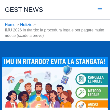
Vai
GEST NEWS
al
contenuto
Home
Notizie
IMU 2026 in ritardo: la procedura legale per pagare multe
ridotte (scade a breve)