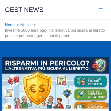
Vai
GEST NEWS
al
contenuto
Home
Notizie
Investire 5000 euro oggi: l’alternativa più sicura al libretto
postale per proteggere i tuoi risparmi