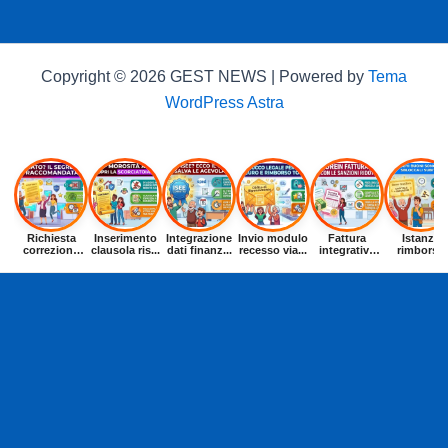
Copyright © 2026 GEST NEWS | Powered by
Tema
WordPress Astra
Richiesta
Inserimento
Integrazione
Invio modulo
Fattura
Istanza
correzione
clausola ris...
dati finanz...
recesso via...
integrativa
rimborso
dat...
entr...
buoni p...