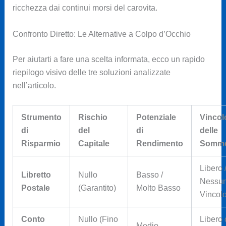
ricchezza dai continui morsi del carovita.
Confronto Diretto: Le Alternative a Colpo d’Occhio
Per aiutarti a fare una scelta informata, ecco un rapido
riepilogo visivo delle tre soluzioni analizzate
nell’articolo.
Strumento
Rischio
Potenziale
Vincol
di
del
di
delle
Risparmio
Capitale
Rendimento
Somm
Libero 
Libretto
Nullo
Basso /
Nessu
Postale
(Garantito)
Molto Basso
Vincol
Conto
Nullo (Fino
Libero 
Medio