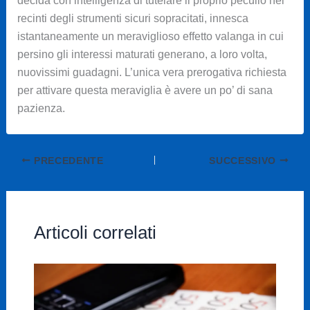
decida con intelligenza di tutelare il proprio peculio nei
recinti degli strumenti sicuri sopracitati, innesca
istantaneamente un meraviglioso effetto valanga in cui
persino gli interessi maturati generano, a loro volta,
nuovissimi guadagni. L’unica vera prerogativa richiesta
per attivare questa meraviglia è avere un po’ di sana
pazienza.
PRECEDENTE
SUCCESSIVO
Articoli correlati