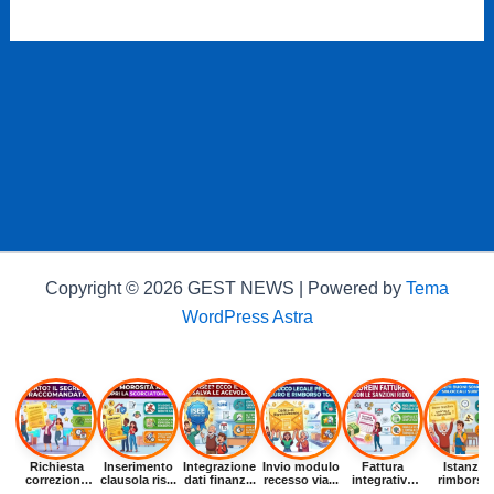
Copyright © 2026 GEST NEWS | Powered by
Tema
WordPress Astra
Richiesta
Inserimento
Integrazione
Invio modulo
Fattura
Istanza
correzione
clausola ris...
dati finanz...
recesso via...
integrativa
rimborso
dat...
entr...
buoni p...