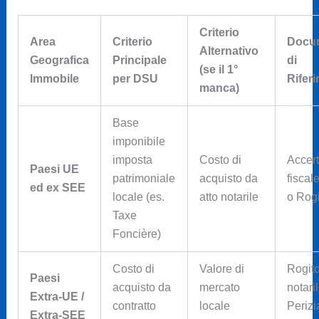
Criterio
Area
Criterio
Docu
Alternativo
Geografica
Principale
di
(se il 1°
Immobile
per DSU
Rifer
manca)
Base
imponibile
imposta
Costo di
Accer
Paesi UE
patrimoniale
acquisto da
fiscal
ed ex SEE
locale (es.
atto notarile
o Rogi
Taxe
Foncière)
Costo di
Valore di
Rogit
Paesi
acquisto da
mercato
notari
Extra-UE /
contratto
locale
Perizi
Extra-SEE