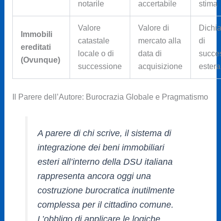
notarile
accertabile
stima
Valore
Valore di
Dichi
Immobili
catastale
mercato alla
di
ereditati
locale o di
data di
succe
(Ovunque)
successione
acquisizione
estera
Il Parere dell’Autore: Burocrazia Globale e Pragmatismo
A parere di chi scrive, il sistema di
integrazione dei beni immobiliari
esteri all’interno della DSU italiana
rappresenta ancora oggi una
costruzione burocratica inutilmente
complessa per il cittadino comune.
L’obbligo di applicare le logiche