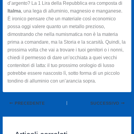
d’argento? La 1 Lira della Repubblica era composta di
Italma
, una lega di alluminio, magnesio e manganese.
È ironico pensare che un materiale così economico
possa oggi valere quanto un metallo prezioso,
dimostrando che nella numismatica non è la materia
prima a comandare, ma la Storia e la scarsità. Quindi, la
prossima volta che vai a trovare i tuoi genitori o i nonni,
chiedi il permesso di dare un’occhiata a quei vecchi
contenitori di latta: il tuo prossimo orologio di lusso
potrebbe essere nascosto lì, sotto forma di un piccolo
tondino di alluminio con un’arancia sopra.
PRECEDENTE
SUCCESSIVO