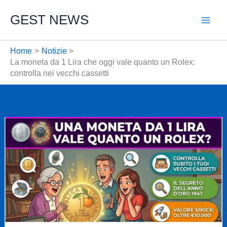
Vai
GEST NEWS
al
contenuto
Home
Notizie
La moneta da 1 Lira che oggi vale quanto un Rolex:
controlla nei vecchi cassetti