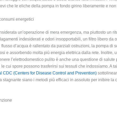
vi che le eliche della pompa in fondo girino liberamente e non si
 consumi energetici
considerata un’operazione di mera emergenza, ma piuttosto un ri
agamenti indesiderati e odori insopportabili, un filtro libero da o
flusso d’acqua è rallentato da parziali ostruzioni, la pompa di 
i e assorbendo molta più energia elettrica dalla rete. Inoltre, 
antenere l’elettrodomestico pulito è anche una questione di salut
 le cui spore possono trasferirsi sui tessuti che indossiamo. A tal
dal CDC (Centers for Disease Control and Prevention)
sottolinean
 stagnante siano i metodi più efficaci in assoluto per inibire la cr
enzione