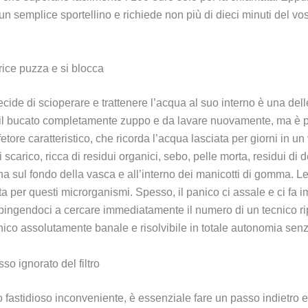
 semplice sportellino e richiede non più di dieci minuti del vos
rice puzza e si blocca
ide di scioperare e trattenere l’acqua al suo interno è una dell
ere il bucato completamente zuppo e da lavare nuovamente, ma è 
 caratteristico, che ricorda l’acqua lasciata per giorni in un vaso
scarico, ricca di residui organici, sebo, pelle morta, residui di d
a sul fondo della vasca e all’interno dei manicotti di gomma. Le 
ta per questi microrganismi. Spesso, il panico ci assale e ci fa 
, spingendoci a cercare immediatamente il numero di un tecnico ri
o assolutamente banale e risolvibile in totale autonomia sen
so ignorato del filtro
fastidioso inconveniente, è essenziale fare un passo indietro e