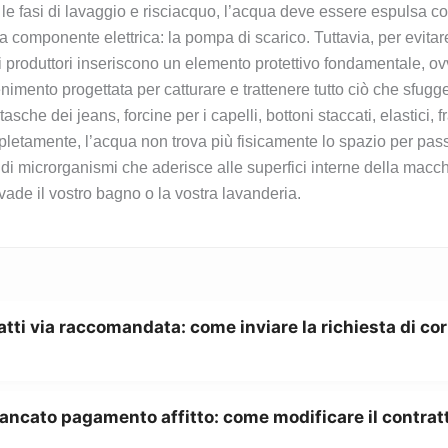
 le fasi di lavaggio e risciacquo, l’acqua deve essere espulsa c
 componente elettrica: la pompa di scarico. Tuttavia, per evitar
i produttori inseriscono un elemento protettivo fondamentale, ov
nimento progettata per catturare e trattenere tutto ciò che sfugge
sche dei jeans, forcine per i capelli, bottoni staccati, elastici, 
letamente, l’acqua non trova più fisicamente lo spazio per pass
o di microrganismi che aderisce alle superfici interne della macch
ade il vostro bagno o la vostra lavanderia.
atti via raccomandata: come inviare la richiesta di co
ancato pagamento affitto: come modificare il contratt