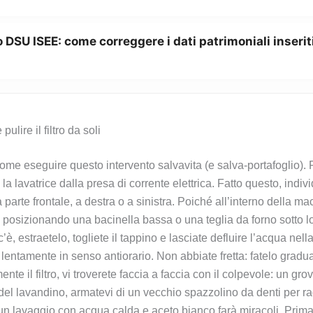
 DSU ISEE: come correggere i dati patrimoniali inserit
ulire il filtro da soli
me eseguire questo intervento salvavita (e salva-portafoglio). P
lavatrice dalla presa di corrente elettrica. Fatto questo, individu
a parte frontale, a destra o a sinistra. Poiché all’interno della 
osizionando una bacinella bassa o una teglia da forno sotto lo 
è, estraetelo, togliete il tappino e lasciate defluire l’acqua nell
olo lentamente in senso antiorario. Non abbiate fretta: fatelo grad
te il filtro, vi troverete faccia a faccia con il colpevole: un gro
nte del lavandino, armatevi di un vecchio spazzolino da denti per 
n lavaggio con acqua calda e aceto bianco farà miracoli. Prima di 