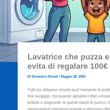
Lavatrice che puzza e 
evita di regalare 100€ 
Di
Domenico Donati
/
Maggio 28, 2026
Tutti noi abbiamo vissuto quel momento di profon
fine lavaggio, ma quando apriamo l’oblò veniam
torbida e stagnante. In questi istanti di panico,
preparandosi psicologicamente a sborsare cifre