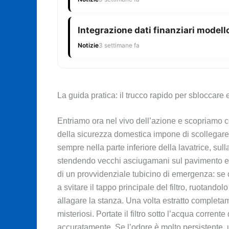
Integrazione dati finanziari modello
Notizie
3 settimane fa
La guida pratica: il trucco rapido per sbloccare e p
Entriamo ora nel vivo dell’azione e scopriamo co
della sicurezza domestica impone di scollegare la 
sempre nella parte inferiore della lavatrice, sull
stendendo vecchi asciugamani sul pavimento e p
di un provvidenziale tubicino di emergenza: se c’
a svitare il tappo principale del filtro, ruotand
allagare la stanza. Una volta estratto completamen
misteriosi. Portate il filtro sotto l’acqua corre
accuratamente. Se l’odore è molto persistente, u