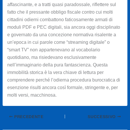
affascinante, e a tratti quasi paradossale, riflettere sul
fatto che il pressante obbligo fiscale contro cui molti
cittadini odierni combattono faticosamente armati di
moduli PDF e PEC digitali, sia ancora oggi disciplinato
e governato da una concezione normativa risalente a
un’epoca in cui parole come “streaming digitale” o
“smart TV” non appartenevano al vocabolario
quotidiano, ma risiedevano esclusivamente
nell’immaginario della pura fantascienza. Questa
immobilità storica è la vera chiave di lettura per
comprendere perché l’odierna procedura burocratica di
esenzione risulti ancora così formale, stringente e, per
molti versi, macchinosa.
PRECEDENTE
SUCCESSIVO