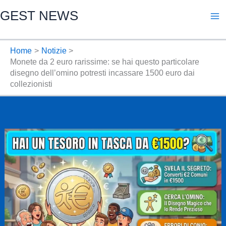
Vai
GEST NEWS
al
contenuto
Home
Notizie
Monete da 2 euro rarissime: se hai questo particolare
disegno dell’omino potresti incassare 1500 euro dai
collezionisti