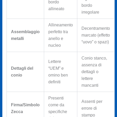
bordo
bordo
allineato
irregolare
Allineamento
Decentramento
Assemblaggio
perfetto tra
marcato (effetto
metalli
anello e
“uovo” o spazi)
nucleo
Conio stanco,
Lettere
assenza di
Dettagli del
“UEM” e
dettagli o
conio
omino ben
lettere
definiti
mancanti
Presenti
Assenti per
Firma/Simbolo
come da
errore di
Zecca
specifiche
stampo