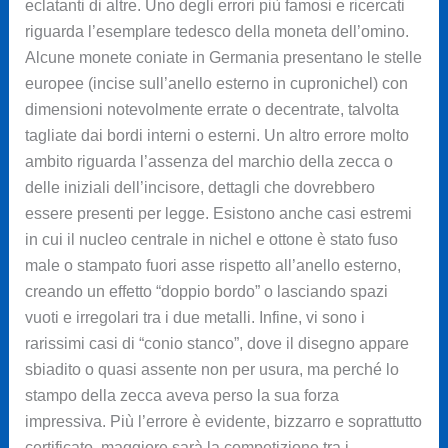
eclatanti di altre. Uno degli errori più famosi e ricercati
riguarda l’esemplare tedesco della moneta dell’omino.
Alcune monete coniate in Germania presentano le stelle
europee (incise sull’anello esterno in cupronichel) con
dimensioni notevolmente errate o decentrate, talvolta
tagliate dai bordi interni o esterni. Un altro errore molto
ambito riguarda l’assenza del marchio della zecca o
delle iniziali dell’incisore, dettagli che dovrebbero
essere presenti per legge. Esistono anche casi estremi
in cui il nucleo centrale in nichel e ottone è stato fuso
male o stampato fuori asse rispetto all’anello esterno,
creando un effetto “doppio bordo” o lasciando spazi
vuoti e irregolari tra i due metalli. Infine, vi sono i
rarissimi casi di “conio stanco”, dove il disegno appare
sbiadito o quasi assente non per usura, ma perché lo
stampo della zecca aveva perso la sua forza
impressiva. Più l’errore è evidente, bizzarro e soprattutto
certificato, maggiore sarà la competizione tra i