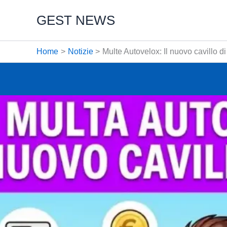
Vai
GEST NEWS
al
contenuto
Home
Notizie
Multe Autovelox: Il nuovo cavillo 