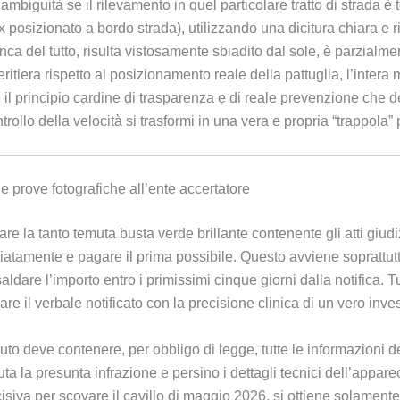
ambiguità se il rilevamento in quel particolare tratto di strada 
box posizionato a bordo strada), utilizzando una dicitura chiara 
nca del tutto, risulta vistosamente sbiadito dal sole, è parzialm
tiera rispetto al posizionamento reale della pattuglia, l’intera
l principio cardine di trasparenza e di reale prevenzione che d
rollo della velocità si trasformi in una vera e propria “trappola” 
e prove fotografiche all’ente accertatore
 la tanto temuta busta verde brillante contenente gli atti giudizia
diatamente e pagare il prima possibile. Questo avviene soprattut
ldare l’importo entro i primissimi cinque giorni dalla notifica. T
re il verbale notificato con la precisione clinica di un vero inves
to deve contenere, per obbligo di legge, tutte le informazioni dett
ta la presunta infrazione e persino i dettagli tecnici dell’appare
cisiva per scovare il cavillo di maggio 2026, si ottiene solamen