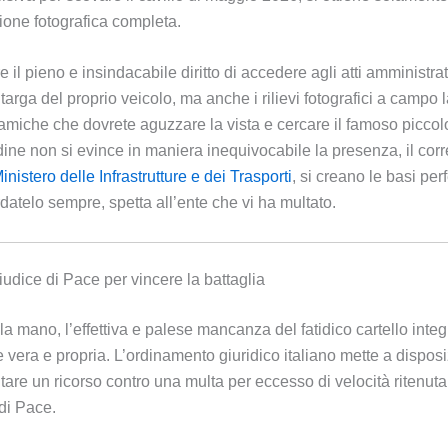
ione fotografica completa.
ere il pieno e insindacabile diritto di accedere agli atti amministr
targa del proprio veicolo, ma anche i rilievi fotografici a campo 
iche che dovrete aguzzare la vista e cercare il famoso piccolo 
ine non si evince in maniera inequivocabile la presenza, il corre
inistero delle Infrastrutture e dei Trasporti
, si creano le basi pe
datelo sempre, spetta all’ente che vi ha multato.
Giudice di Pace per vincere la battaglia
la mano, l’effettiva e palese mancanza del fatidico cartello integr
vera e propria. L’ordinamento giuridico italiano mette a disposiz
tare un ricorso contro una multa per eccesso di velocità ritenuta in
di Pace.