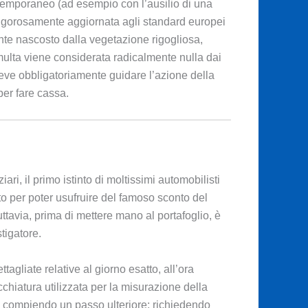
è temporaneo (ad esempio con l’ausilio di una
e rigorosamente aggiornata agli standard europei
ente nascosto dalla vegetazione rigogliosa,
 multa viene considerata radicalmente nulla dai
eve obbligatoriamente guidare l’azione della
per fare cassa.
ri, il primo istinto di moltissimi automobilisti
to per poter usufruire del famoso sconto del
uttavia, prima di mettere mano al portafoglio, è
tigatore.
agliate relative al giorno esatto, all’ora
cchiatura utilizzata per la misurazione della
te compiendo un passo ulteriore: richiedendo