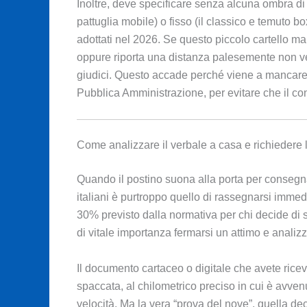
Inoltre, deve specificare senza alcuna ombra di 
pattuglia mobile) o fisso (il classico e temuto 
adottati nel 2026. Se questo piccolo cartello ma
oppure riporta una distanza palesemente non veri
giudici. Questo accade perché viene a mancare i
Pubblica Amministrazione, per evitare che il cont
Come analizzare il verbale a casa e richiedere l
Quando il postino suona alla porta per consegnare
italiani è purtroppo quello di rassegnarsi imme
30% previsto dalla normativa per chi decide di sa
di vitale importanza fermarsi un attimo e analizza
Il documento cartaceo o digitale che avete ricevu
spaccata, al chilometrico preciso in cui è avvenu
velocità. Ma la vera “prova del nove”, quella de