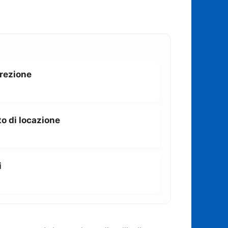
rrezione
o di locazione
i