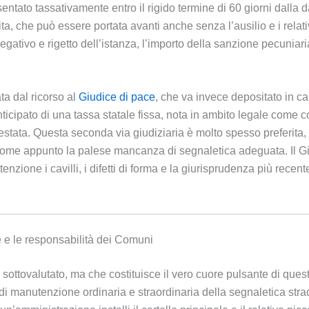
sentato tassativamente entro il rigido termine di 60 giorni dalla da
ta, che può essere portata avanti anche senza l’ausilio e i relat
negativo e rigetto dell’istanza, l’importo della sanzione pecuni
ta dal ricorso al
Giudice di pace
, che va invece depositato in ca
cipato di una tassa statale fissa, nota in ambito legale come co
estata. Questa seconda via giudiziaria è molto spesso preferita,
 come appunto la palese mancanza di segnaletica adeguata. Il Gi
enzione i cavilli, i difetti di forma e la giurisprudenza più recen
e e le responsabilità dei Comuni
tovalutato, ma che costituisce il vero cuore pulsante di questa 
to di manutenzione ordinaria e straordinaria della segnaletica stra