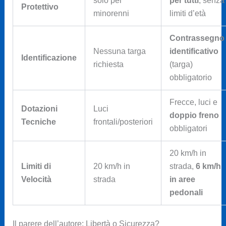
solo per
per tutti
, senza
Protettivo
minorenni
limiti d’età
Contrassegno
Nessuna targa
identificativo
Identificazione
richiesta
(targa)
obbligatorio
Frecce, luci e
Dotazioni
Luci
doppio freno
Tecniche
frontali/posteriori
obbligatori
20 km/h in
Limiti di
20 km/h in
strada,
6 km/h
Velocità
strada
in aree
pedonali
Il parere dell’autore: Libertà o Sicurezza?