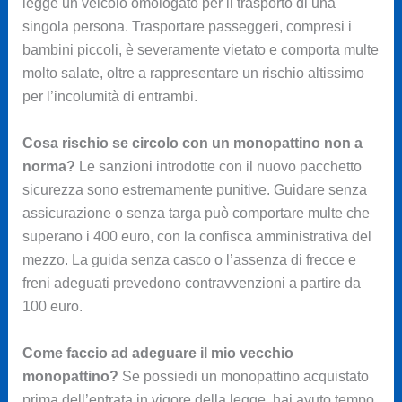
legge un veicolo omologato per il trasporto di una
singola persona. Trasportare passeggeri, compresi i
bambini piccoli, è severamente vietato e comporta multe
molto salate, oltre a rappresentare un rischio altissimo
per l’incolumità di entrambi.
Cosa rischio se circolo con un monopattino non a
norma?
Le sanzioni introdotte con il nuovo pacchetto
sicurezza sono estremamente punitive. Guidare senza
assicurazione o senza targa può comportare multe che
superano i 400 euro, con la confisca amministrativa del
mezzo. La guida senza casco o l’assenza di frecce e
freni adeguati prevedono contravvenzioni a partire da
100 euro.
Come faccio ad adeguare il mio vecchio
monopattino?
Se possiedi un monopattino acquistato
prima dell’entrata in vigore della legge, hai avuto tempo