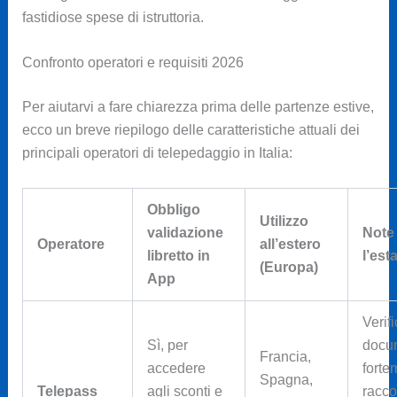
fastidiose spese di istruttoria.
Confronto operatori e requisiti 2026
Per aiutarvi a fare chiarezza prima delle partenze estive,
ecco un breve riepilogo delle caratteristiche attuali dei
principali operatori di telepedaggio in Italia:
Obbligo
Utilizzo
validazione
Note
Operatore
all’estero
libretto in
l’est
(Europa)
App
Verif
Sì, per
docu
Francia,
accedere
forte
Spagna,
Telepass
agli sconti e
racc