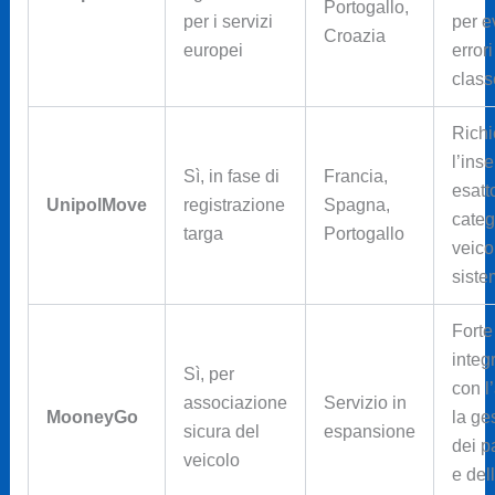
Portogallo,
per i servizi
per e
Croazia
europei
errori
class
Rich
l’ins
Sì, in fase di
Francia,
esatt
UnipolMove
registrazione
Spagna,
categ
targa
Portogallo
veico
siste
Forte
integ
Sì, per
con l
associazione
Servizio in
MooneyGo
la ge
sicura del
espansione
dei p
veicolo
e del