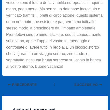
veicolo sono il futuro della viabilità europea: chi inquina
meno, paga meno. Ma senza un database incrociato e
verificato tramite i libretti di circolazione, questo sistema
equo non potrebbe esistere e pagheremmo tutti allo
stesso modo, a prescindere dall’impatto ambientale.
Prendetevi cinque minuti stasera, seduti comodamente
sul divano, aprite l’app del vostro telepedaggio e
controllate di avere tutto in regola. È un piccolo sforzo
che vi garantirà un viaggio sereno, zero code, e,
soprattutto, nessuna brutta sorpresa sul conto in banca
al vostro ritorno. Buone vacanze!
PRECEDENTE
SUCCESSIVO