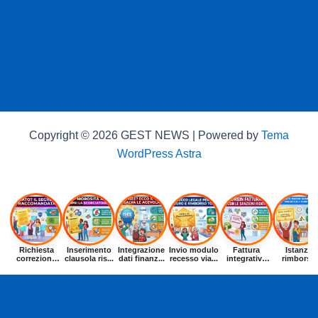
Copyright © 2026 GEST NEWS | Powered by
Tema
WordPress Astra
Richiesta
Inserimento
Integrazione
Invio modulo
Fattura
Istanza
correzione
clausola ris...
dati finanz...
recesso via...
integrativa
rimborso
dat...
entr...
buoni p...