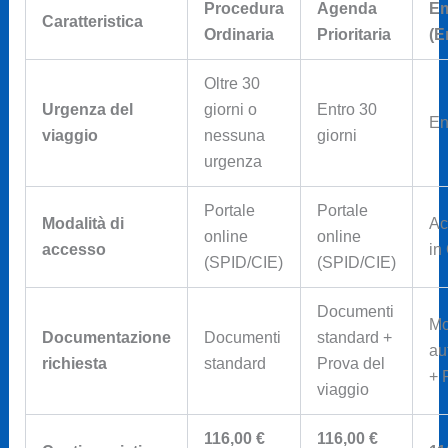
Procedura
Agenda
Em
Caratteristica
Ordinaria
Prioritaria
(E
Oltre 30
Urgenza del
giorni o
Entro 30
En
viaggio
nessuna
giorni
urgenza
Portale
Portale
Modalità di
Ac
online
online
accesso
in
(SPID/CIE)
(SPID/CIE)
Documenti
Mo
Documentazione
Documenti
standard +
au
richiesta
standard
Prova del
+ 
viaggio
116,00 €
116,00 €