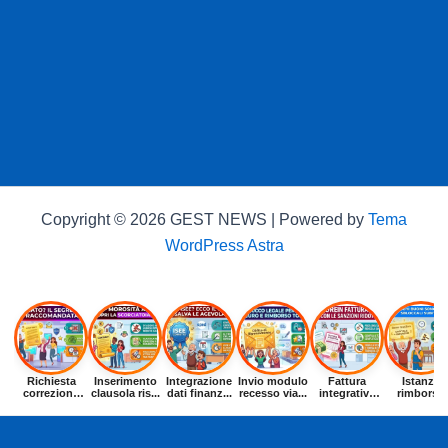
Copyright © 2026 GEST NEWS | Powered by
Tema
WordPress Astra
Richiesta
Inserimento
Integrazione
Invio modulo
Fattura
Istanza
correzione
clausola ris...
dati finanz...
recesso via...
integrativa
rimborso
dat...
entr...
buoni p...