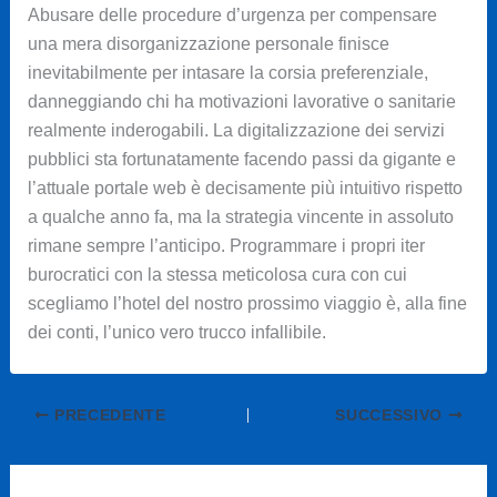
Abusare delle procedure d’urgenza per compensare
una mera disorganizzazione personale finisce
inevitabilmente per intasare la corsia preferenziale,
danneggiando chi ha motivazioni lavorative o sanitarie
realmente inderogabili. La digitalizzazione dei servizi
pubblici sta fortunatamente facendo passi da gigante e
l’attuale portale web è decisamente più intuitivo rispetto
a qualche anno fa, ma la strategia vincente in assoluto
rimane sempre l’anticipo. Programmare i propri iter
burocratici con la stessa meticolosa cura con cui
scegliamo l’hotel del nostro prossimo viaggio è, alla fine
dei conti, l’unico vero trucco infallibile.
PRECEDENTE
SUCCESSIVO