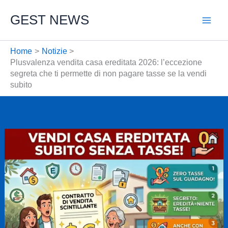
Vai
GEST NEWS
al
contenuto
Home
Notizie
Plusvalenza vendita casa ereditata 2026: l’eccezione
segreta che ti permette di non pagare tasse se la vendi
subito