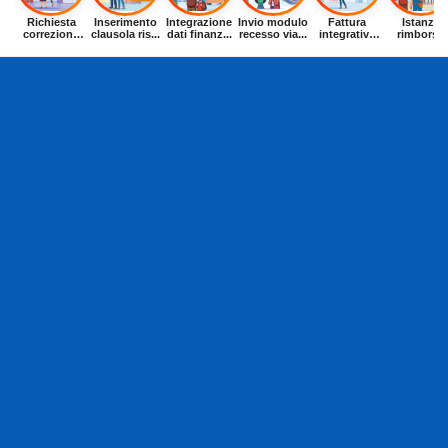
Richiesta
Inserimento
Integrazione
Invio modulo
Fattura
Istanza
correzione
clausola ris...
dati finanz...
recesso via...
integrativa
rimborso
dat...
entr...
buoni p...