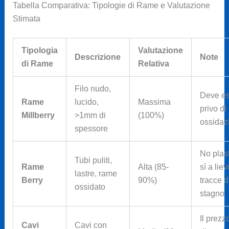
Tabella Comparativa: Tipologie di Rame e Valutazione
Stimata
Tipologia
Valutazione
Descrizione
Note
di Rame
Relativa
Filo nudo,
Deve es
Rame
lucido,
Massima
privo di
Millberry
>1mm di
(100%)
ossidaz
spessore
No plast
Tubi puliti,
Rame
Alta (85-
sì a liev
lastre, rame
Berry
90%)
tracce d
ossidato
stagno
Il prezz
Cavi
Cavi con