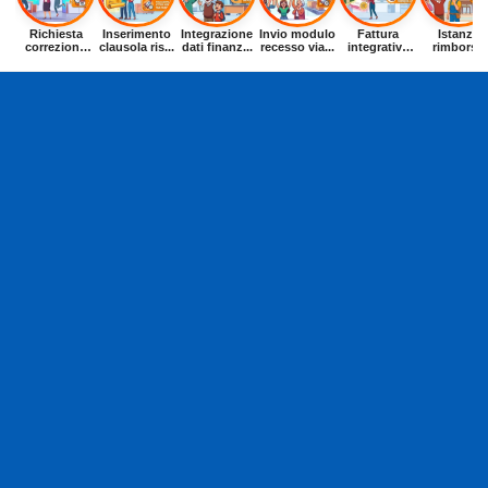
Richiesta
Inserimento
Integrazione
Invio modulo
Fattura
Istanza
correzione
clausola ris...
dati finanz...
recesso via...
integrativa
rimborso
dat...
entr...
buoni p...