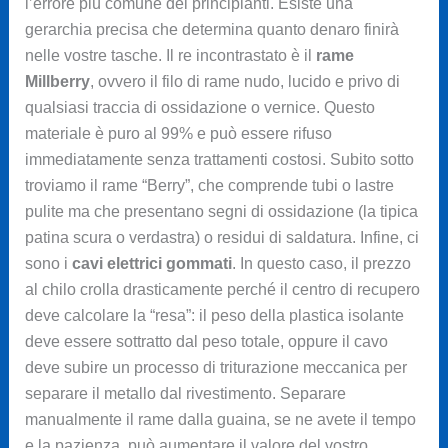
l’errore più comune dei principianti. Esiste una
gerarchia precisa che determina quanto denaro finirà
nelle vostre tasche. Il re incontrastato è il
rame
Millberry
, ovvero il filo di rame nudo, lucido e privo di
qualsiasi traccia di ossidazione o vernice. Questo
materiale è puro al 99% e può essere rifuso
immediatamente senza trattamenti costosi. Subito sotto
troviamo il rame “Berry”, che comprende tubi o lastre
pulite ma che presentano segni di ossidazione (la tipica
patina scura o verdastra) o residui di saldatura. Infine, ci
sono i
cavi elettrici gommati
. In questo caso, il prezzo
al chilo crolla drasticamente perché il centro di recupero
deve calcolare la “resa”: il peso della plastica isolante
deve essere sottratto dal peso totale, oppure il cavo
deve subire un processo di triturazione meccanica per
separare il metallo dal rivestimento. Separare
manualmente il rame dalla guaina, se ne avete il tempo
e la pazienza, può aumentare il valore del vostro