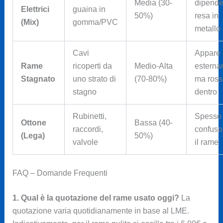
Media (30-
dipende
Elettrici
guaina in
50%)
resa in
(Mix)
gomma/PVC
metallo
Cavi
Appare 
Rame
ricoperti da
Medio-Alta
esterna
Stagnato
uno strato di
(70-80%)
ma ross
stagno
dentro
Rubinetti,
Spesso
Ottone
Bassa (40-
raccordi,
confuso
(Lega)
50%)
valvole
il rame
FAQ – Domande Frequenti
1. Qual è la quotazione del rame usato oggi?
La
quotazione varia quotidianamente in base al LME.