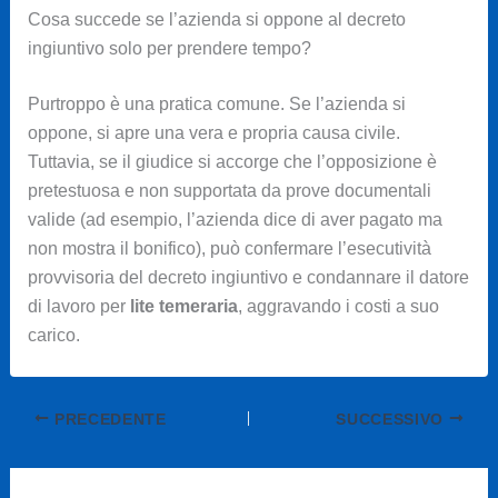
Cosa succede se l’azienda si oppone al decreto
ingiuntivo solo per prendere tempo?
Purtroppo è una pratica comune. Se l’azienda si
oppone, si apre una vera e propria causa civile.
Tuttavia, se il giudice si accorge che l’opposizione è
pretestuosa e non supportata da prove documentali
valide (ad esempio, l’azienda dice di aver pagato ma
non mostra il bonifico), può confermare l’esecutività
provvisoria del decreto ingiuntivo e condannare il datore
di lavoro per
lite temeraria
, aggravando i costi a suo
carico.
PRECEDENTE
SUCCESSIVO