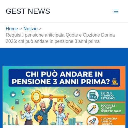
Vai
GEST NEWS
al
contenuto
Home
Notizie
Requisiti pensione anticipata Quote e Opzione Donna
2026: chi può andare in pensione 3 anni prima