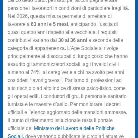
carico dello Stato, pensato per accompagnare alla
pensione i lavoratori in condizioni di particolare fragilità.
Nel 2026, questa misura permette di smettere di
lavorare a
63 anni e 5 mesi
, anticipando l’uscita di
quasi quattro anni rispetto alla vecchiaia. I requisiti
contributivi variano dai
30 ai 36 anni
a seconda della
categoria di appartenenza. L’Ape Sociale si rivolge
principalmente ai disoccupati di lungo corso che hanno
esaurito gli ammortizzatori sociali, agli invalidi civili
almeno al 74%, ai caregiver e a chi ha svolto per anni i
cosiddetti “lavori gravosi”. Parliamo di professioni ad
alto rischio o ad alto indice di stress psico-fisico, come
gli operai edili, i conduttori di gru, il personale sanitario
turnista e le maestre d’asilo. Per monitorare i decreti
ufficiali e l’elenco aggiornato delle mansioni ammesse,
il punto di riferimento istituzionale resta il portale
ufficiale del
Ministero del Lavoro e delle Politiche
Sociali
, dove vengono pubblicate le circolari attuative