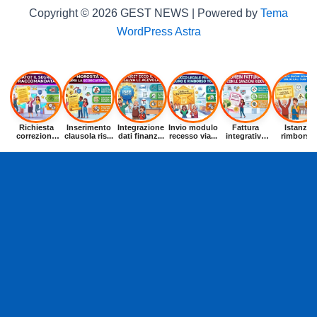
Copyright © 2026 GEST NEWS | Powered by
Tema
WordPress Astra
Richiesta
Inserimento
Integrazione
Invio modulo
Fattura
Istanza
correzione
clausola ris...
dati finanz...
recesso via...
integrativa
rimborso
dat...
entr...
buoni p...