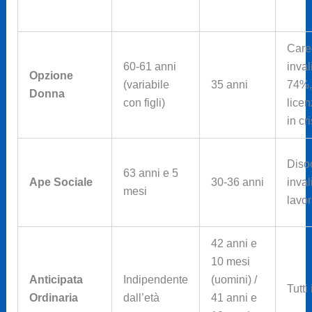
Care
60-61 anni
inva
Opzione
(variabile
35 anni
74%,
Donna
con figli)
licen
in cri
Diso
63 anni e 5
Ape Sociale
30-36 anni
inval
mesi
lavor
42 anni e
10 mesi
Anticipata
Indipendente
(uomini) /
Tutti 
Ordinaria
dall’età
41 anni e