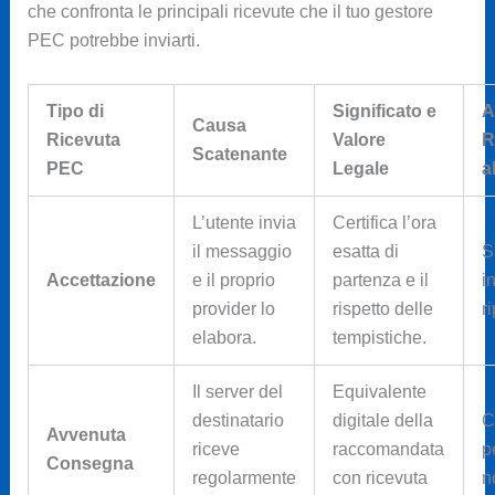
che confronta le principali ricevute che il tuo gestore
PEC potrebbe inviarti.
Tipo di
Significato e
A
Causa
Ricevuta
Valore
R
Scatenante
PEC
Legale
a
L’utente invia
Certifica l’ora
il messaggio
esatta di
S
Accettazione
e il proprio
partenza e il
i
provider lo
rispetto delle
r
elabora.
tempistiche.
Il server del
Equivalente
destinatario
digitale della
C
Avvenuta
riceve
raccomandata
p
Consegna
regolarmente
con ricevuta
n