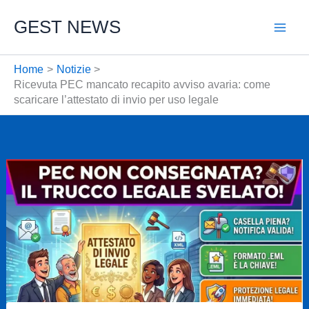
Vai
GEST NEWS
al
contenuto
Home
Notizie
Ricevuta PEC mancato recapito avviso avaria: come
scaricare l’attestato di invio per uso legale