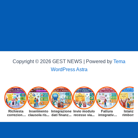
Copyright © 2026 GEST NEWS | Powered by
Tema
WordPress Astra
Richiesta
Inserimento
Integrazione
Invio modulo
Fattura
Istanza
correzione
clausola ris...
dati finanz...
recesso via...
integrativa
rimborso
dat...
entr...
buoni p...