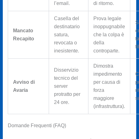
l’email.
di ritorno.
Casella del
Prova legale
S
destinatario
inoppugnabile
Mancato
c
satura,
che la colpa è
Recapito
t
revocata o
della
fi
inesistente.
controparte.
Dimostra
Disservizio
impedimento
C
tecnico del
Avviso di
per causa di
p
server
Avaria
forza
ri
protratto per
maggiore
s
24 ore.
(infrastruttura).
Domande Frequenti (FAQ)