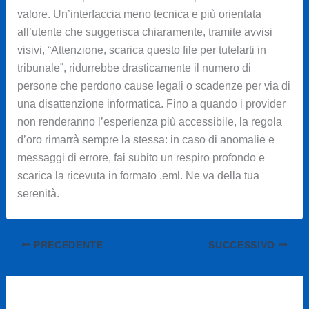
valore. Un’interfaccia meno tecnica e più orientata
all’utente che suggerisca chiaramente, tramite avvisi
visivi, “Attenzione, scarica questo file per tutelarti in
tribunale”, ridurrebbe drasticamente il numero di
persone che perdono cause legali o scadenze per via di
una disattenzione informatica. Fino a quando i provider
non renderanno l’esperienza più accessibile, la regola
d’oro rimarrà sempre la stessa: in caso di anomalie e
messaggi di errore, fai subito un respiro profondo e
scarica la ricevuta in formato .eml. Ne va della tua
serenità.
PRECEDENTE
SUCCESSIVO