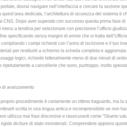
rtale, dovrai navigare nell’interfaccia e cercare la sezione sp
quest’area dedicata, l’architettura di sicurezza del sistema ti 
 tua CNS. Dopo aver superato con successo questa prima fase di log
e i menu a tendina per selezionare con precisione l’ufficio giudi
fine specificando senza margini di errore che si tratta dell’Uffic
o, compilando i campi richiesti con l’anno di iscrizione e il tuo 
isteriali per restituirti a schermo la scheda completa e aggiorna
saggi logici, richiede letteralmente meno di due minuti di orolog
re ripetutamente a cancellerie che sono, purtroppo, molto spesso 
ato di avanzamento
 proprio procedimento è certamente un ottimo traguardo, ma la sc
brarti scritta in una lingua antica e incomprensibile se non hai
non utilizza mai frasi discorsive e rassicuranti come “Stiamo val
rigide diciture di stato ministeriali. Comprendere appieno ques