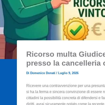
Ricorso multa Giudice
presso la cancelleria 
Di
Domenico Donati
/
Luglio 9, 2026
Ricevere una contravvenzione per una presunta
si ha la ferma e sincera convinzione di essere ne
cittadini la possibilità concreta di difendersi e f
diritti, avrai sicuramente notato come la recen