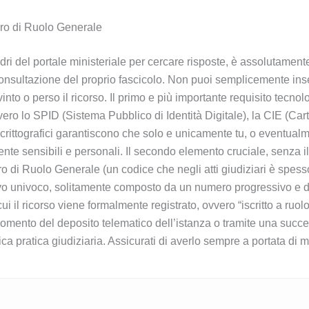
mero di Ruolo Generale
i del portale ministeriale per cercare risposte, è assolutament
 consultazione del proprio fascicolo. Non puoi semplicemente in
nto o perso il ricorso. Il primo e più importante requisito tecnolo
ovvero lo SPID (Sistema Pubblico di Identità Digitale), la CIE (Car
i crittografici garantiscono che solo e unicamente tu, o eventua
te sensibili e personali. Il secondo elemento cruciale, senza il q
 di Ruolo Generale (un codice che negli atti giudiziari è spesso
ivo univoco, solitamente composto da un numero progressivo e da
 il ricorso viene formalmente registrato, ovvero “iscritto a ruol
momento del deposito telematico dell’istanza o tramite una succes
cifica pratica giudiziaria. Assicurati di averlo sempre a portata d