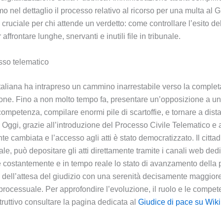
nel dettaglio il processo relativo al ricorso per una multa al G
uciale per chi attende un verdetto: come controllare l’esito dell
rontare lunghe, snervanti e inutili file in tribunale.
esso telematico
aliana ha intrapreso un cammino inarrestabile verso la completa d
ezione. Fino a non molto tempo fa, presentare un’opposizione a u
di competenza, compilare enormi pile di scartoffie, e tornare a di
 Oggi, grazie all’introduzione del Processo Civile Telematico e 
e cambiata e l’accesso agli atti è stato democratizzato. Il citta
ale, può depositare gli atti direttamente tramite i canali web dedic
are costantemente e in tempo reale lo stato di avanzamento della 
ia dell’attesa del giudizio con una serenità decisamente maggio
lo processuale. Per approfondire l’evoluzione, il ruolo e le comp
struttivo consultare la pagina dedicata al
Giudice di pace su Wik