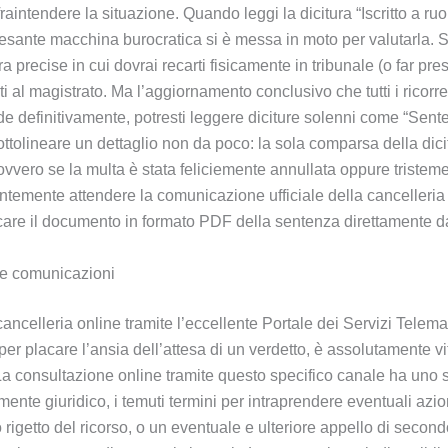
aintendere la situazione. Quando leggi la dicitura “Iscritto a ru
pesante macchina burocratica si è messa in moto per valutarla. S
ora precise in cui dovrai recarti fisicamente in tribunale (o far p
ti al magistrato. Ma l’aggiornamento conclusivo che tutti i ricor
de definitivamente, potresti leggere diciture solenni come “Sen
ttolineare un dettaglio non da poco: la sola comparsa della dici
vero se la multa è stata feliciemente annullata oppure tristemen
entemente attendere la comunicazione ufficiale della cancelleria o
caricare il documento in formato PDF della sentenza direttamente da
lle comunicazioni
a cancelleria online tramite l’eccellente Portale dei Servizi Tel
er placare l’ansia dell’attesa di un verdetto, è assolutamente vi
 La consultazione online tramite questo specifico canale ha uno
amente giuridico, i temuti termini per intraprendere eventuali 
o rigetto del ricorso, o un eventuale e ulteriore appello di secon