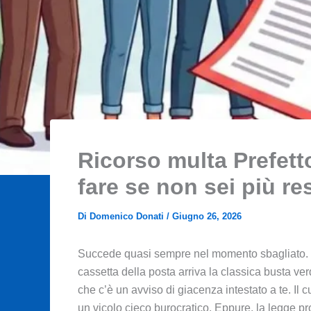
Ricorso multa Prefetto
fare se non sei più res
Di
Domenico Donati
/
Giugno 26, 2026
Succede quasi sempre nel momento sbagliato. Ha
cassetta della posta arriva la classica busta ve
che c’è un avviso di giacenza intestato a te. Il
un vicolo cieco burocratico. Eppure, la legge pr