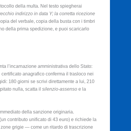
rotocollo della multa. Nel testo spiegherai
 vecchio indirizzo in data Y; la corretta ricezione
pia del verbale, copia della busta con i timbri
rno della prima spedizione, e puoi scaricarlo
enta l’incarnazione amministrativa dello Stato:
certificato anagrafico conferma il trasloco nei
gidi: 180 giorni se scrivi direttamente a lui, 210
tato nulla, scatta il
silenzio-assenso
e la
io immediato della sanzione originaria.
(un contributo unificato di 43 euro) e richiede la
a zone grigie — come un ritardo di trascrizione