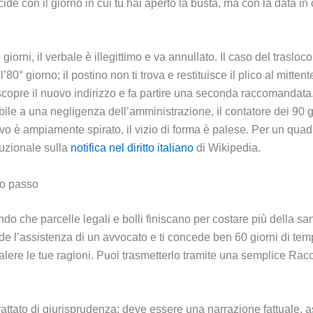
cide con il giorno in cui tu hai aperto la busta, ma con la data in
giorni, il verbale è illegittimo e va annullato. Il caso del trasl
80° giorno; il postino non ti trova e restituisce il plico al mitten
scopre il nuovo indirizzo e fa partire una seconda raccomandat
abile a una negligenza dell’amministrazione, il contatore dei 90 g
o è ampiamente spirato, il vizio di forma è palese. Per un quad
tuzionale sulla
notifica nel diritto italiano
di Wikipedia.
po passo
do che parcelle legali e bolli finiscano per costare più della sanz
ede l’assistenza di un avvocato e ti concede ben 60 giorni di t
valere le tue ragioni. Puoi trasmetterlo tramite una semplice Ra
rattato di giurisprudenza; deve essere una narrazione fattuale, as