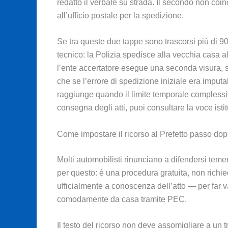
redatto il verbale su strada. Il secondo non coin
all’ufficio postale per la spedizione.
Se tra queste due tappe sono trascorsi più di 90 
tecnico: la Polizia spedisce alla vecchia casa all’
l’ente accertatore esegue una seconda visura, 
che se l’errore di spedizione iniziale era imput
raggiunge quando il limite temporale complessiv
consegna degli atti, puoi consultare la voce isti
Come impostare il ricorso al Prefetto passo do
Molti automobilisti rinunciano a difendersi temen
per questo: è una procedura gratuita, non richi
ufficialmente a conoscenza dell’atto — per far 
comodamente da casa tramite PEC.
Il testo del ricorso non deve assomigliare a un t