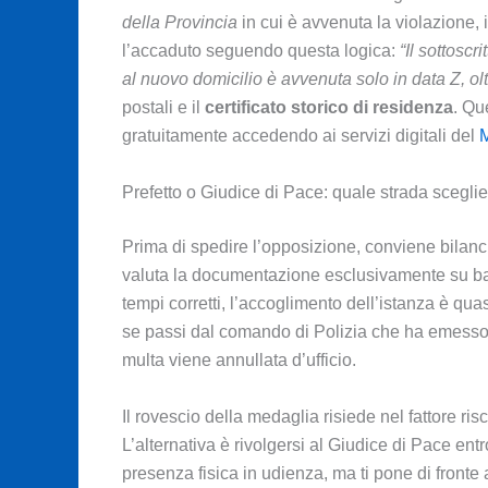
della Provincia
in cui è avvenuta la violazione, i
l’accaduto seguendo questa logica:
“Il sottoscr
al nuovo domicilio è avvenuta solo in data Z, oltre
postali e il
certificato storico di residenza
. Qu
gratuitamente accedendo ai servizi digitali del
M
Prefetto o Giudice di Pace: quale strada scegli
Prima di spedire l’opposizione, conviene bilancia
valuta la documentazione esclusivamente su base f
tempi corretti, l’accoglimento dell’istanza è quasi
se passi dal comando di Polizia che ha emesso l
multa viene annullata d’ufficio.
Il rovescio della medaglia risiede nel fattore ris
L’alternativa è rivolgersi al Giudice di Pace entr
presenza fisica in udienza, ma ti pone di fronte