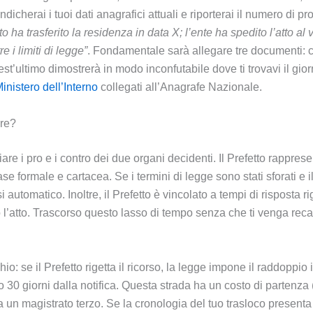
ndicherai i tuoi dati anagrafici attuali e riporterai il numero di p
itto ha trasferito la residenza in data X; l’ente ha spedito l’atto al
 i limiti di legge”
. Fondamentale sarà allegare tre documenti: co
est’ultimo dimostrerà in modo inconfutabile dove ti trovavi il gio
inistero dell’Interno
collegati all’Anagrafe Nazionale.
ere?
re i pro e i contro dei due organi decidenti. Il Prefetto rappres
ormale e cartacea. Se i termini di legge sono stati sforati e il 
 automatico. Inoltre, il Prefetto è vincolato a tempi di risposta ri
’atto. Trascorso questo lasso di tempo senza che ti venga recapi
chio: se il Prefetto rigetta il ricorso, la legge impone il raddopp
o 30 giorni dalla notifica. Questa strada ha un costo di partenza 
 a un magistrato terzo. Se la cronologia del tuo trasloco present