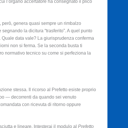
 cui l’organo accertatore ha consegnato il plico
oco, però, genera quasi sempre un rimbalzo
te segnando la dicitura “trasferito”. A quel punto
a. Quale data vale? La giurisprudenza conferma
iorni non si ferma. Se la seconda busta ti
ro normativo tecnico su come si perfeziona la
ione stessa. Il ricorso al Prefetto esiste proprio
empo — decorrenti da quando sei venuto
ccomandata con ricevuta di ritorno oppure
ciutta e lineare. Intesterai il modulo al
Prefetto