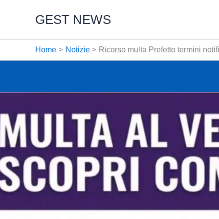
Vai
GEST NEWS
al
contenuto
Home
Notizie
Ricorso multa Prefetto termini notif