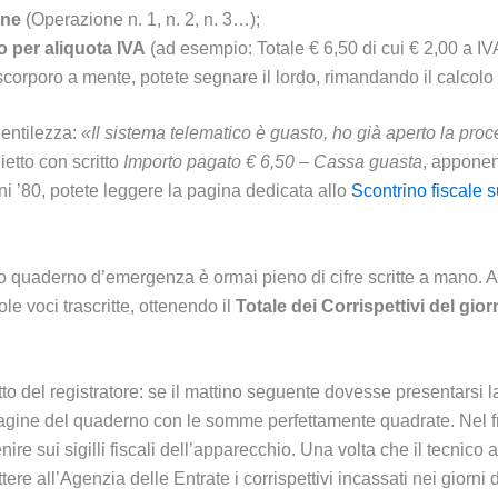
one
(Operazione n. 1, n. 2, n. 3…);
o per aliquota IVA
(ad esempio: Totale € 6,50 di cui € 2,00 a IV
 scorporo a mente, potete segnare il lordo, rimandando il calcolo 
gentilezza:
«Il sistema telematico è guasto, ho già aperto la proce
ietto con scritto
Importo pagato € 6,50 – Cassa guasta
, apponen
nni ’80, potete leggere la pagina dedicata allo
Scontrino fiscale 
stro quaderno d’emergenza è ormai pieno di cifre scritte a mano.
le voci trascritte, ottenendo il
Totale dei Corrispettivi del gio
o del registratore: se il mattino seguente dovesse presentarsi la
 pagine del quaderno con le somme perfettamente quadrate. Nel fr
enire sui sigilli fiscali dell’apparecchio. Una volta che il tecnico a
tere all’Agenzia delle Entrate i corrispettivi incassati nei giorni 