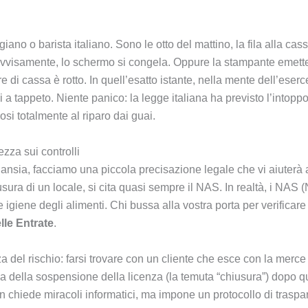
giano o barista italiano. Sono le otto del mattino, la fila alla cas
ovvisamente, lo schermo si congela. Oppure la stampante emette 
 di cassa è rotto. In quell’esatto istante, nella mente dell’esercen
lli a tappeto. Niente panico: la legge italiana ha previsto l’in
si totalmente al riparo dai guai.
ezza sui controlli
ll’ansia, facciamo una piccola precisazione legale che vi aiuter
usura di un locale, si cita quasi sempre il NAS. In realtà, i NAS (
 igiene degli alimenti. Chi bussa alla vostra porta per verificare
lle Entrate
.
a del rischio: farsi trovare con un cliente che esce con la merce
della sospensione della licenza (la temuta “chiusura”) dopo qua
 non chiede miracoli informatici, ma impone un protocollo di trasp