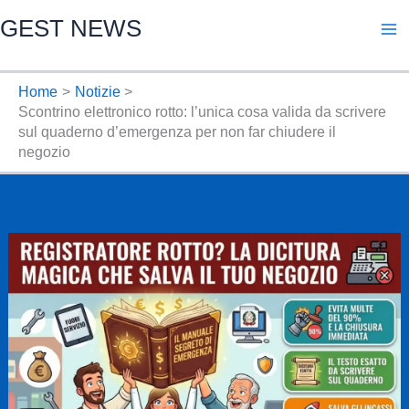
Vai
GEST NEWS
al
contenuto
Home
Notizie
Scontrino elettronico rotto: l’unica cosa valida da scrivere
sul quaderno d’emergenza per non far chiudere il
negozio