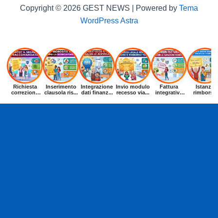
Copyright © 2026 GEST NEWS | Powered by
Tema
WordPress Astra
Richiesta
Inserimento
Integrazione
Invio modulo
Fattura
Istanza
correzione
clausola ris...
dati finanz...
recesso via...
integrativa
rimborso
dat...
entr...
buoni p...