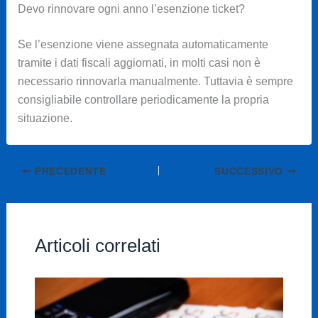
Devo rinnovare ogni anno l’esenzione ticket?
Se l’esenzione viene assegnata automaticamente
tramite i dati fiscali aggiornati, in molti casi non è
necessario rinnovarla manualmente. Tuttavia è sempre
consigliabile controllare periodicamente la propria
situazione.
PRECEDENTE
SUCCESSIVO
Articoli correlati