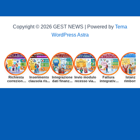
Copyright © 2026 GEST NEWS | Powered by
Tema
WordPress Astra
Richiesta
Inserimento
Integrazione
Invio modulo
Fattura
Istanza
correzione
clausola ris...
dati finanz...
recesso via...
integrativa
rimborso
dat...
entr...
buoni p...