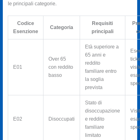
le principali categorie.
Codice
Requisiti
Pre
Categoria
Esenzione
principali
c
Età superiore a
Ese
65 anni e
Over 65
tick
reddito
E01
con reddito
visi
familiare entro
basso
esa
la soglia
spec
prevista
Stato di
disoccupazione
Visi
E02
Disoccupati
e reddito
esa
familiare
spec
limitato