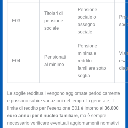
Pensione
Titolari di
sociale o
Pres
E03
pensione
assegno
spec
sociale
sociale
Pensione
minima e
Visi
Pensionati
E04
reddito
esa
al minimo
familiare sotto
diag
soglia
Le soglie reddituali vengono aggiornate periodicamente
e possono subire variazioni nel tempo. In generale, il
limite di reddito per l’esenzione E01 è intorno ai
36.000
euro annui per il nucleo familiare
, ma è sempre
necessario verificare eventuali aggiornamenti normativi