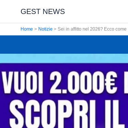
Vai
GEST NEWS
al
contenuto
Home
Notizie
Sei in affitto nel 2026? Ecco come