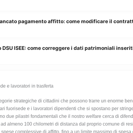
ancato pagamento affitto: come modificare il contratt
 DSU ISEE: come correggere i dati patrimoniali inserit
de e lavoratori in trasferta
tegorie strategiche di cittadini che possono trarre un enorme be
ri fuorisede e i lavoratori dipendenti che si spostano per stringent
o due pilastri fondamentali che il nostro welfare cerca di dife
ova ad almeno 100 chilometri di distanza dal proprio comune di r
le spese complessive di affitto, fino a un limite massimo di spesa