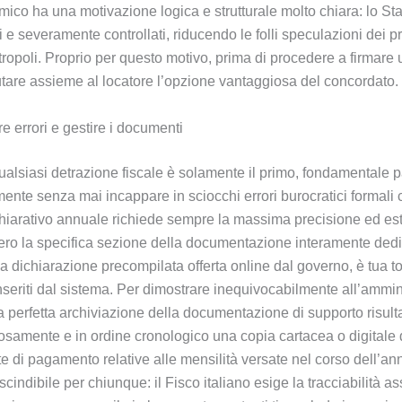
ico ha una motivazione logica e strutturale molto chiara: lo St
qui e severamente controllati, riducendo le folli speculazioni dei
tropoli. Proprio per questo motivo, prima di procedere a firmare
tare assieme al locatore l’opzione vantaggiosa del concordato.
e errori e gestire i documenti
alsiasi detrazione fiscale è solamente il primo, fondamentale pa
mente senza mai incappare in sciocchi errori burocratici formali ch
hiarativo annuale richiede sempre la massima precisione ed es
ero la specifica sezione della documentazione interamente dedica
da dichiarazione precompilata offerta online dal governo, è tua t
-inseriti dal sistema. Per dimostrare inequivocabilmente all’ammi
 la perfetta archiviazione della documentazione di supporto risu
samente e in ordine cronologico una copia cartacea o digitale d
vute di pagamento relative alle mensilità versate nel corso dell’a
indibile per chiunque: il Fisco italiano esige la tracciabilità as