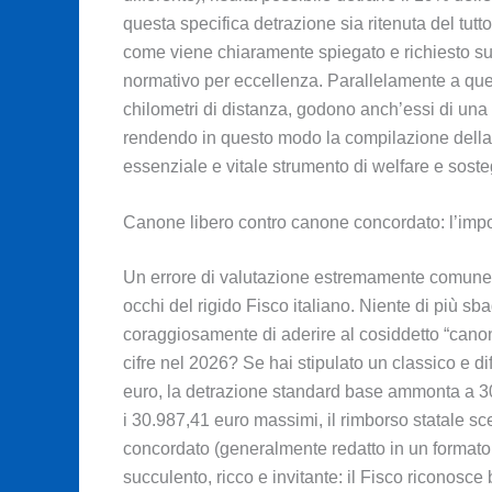
questa specifica detrazione sia ritenuta del tut
come viene chiaramente spiegato e richiesto sulle
normativo per eccellenza. Parallelamente a quest
chilometri di distanza, godono anch’essi di una d
rendendo in questo modo la compilazione dell
essenziale e vitale strumento di welfare e soste
Canone libero contro canone concordato: l’impor
Un errore di valutazione estremamente comune tra 
occhi del rigido Fisco italiano. Niente di più sba
coraggiosamente di aderire al cosiddetto “canone
cifre nel 2026? Se hai stipulato un classico e di
euro, la detrazione standard base ammonta a 300
i 30.987,41 euro massimi, il rimborso statale sce
concordato (generalmente redatto in un formato 3+
succulento, ricco e invitante: il Fisco riconosce