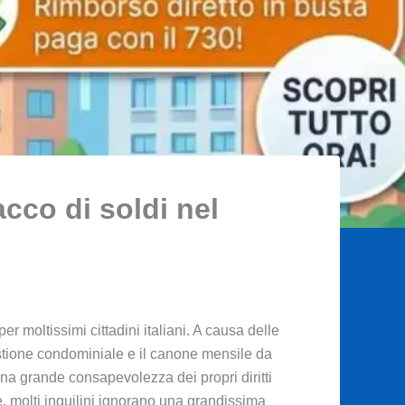
cco di soldi nel
 moltissimi cittadini italiani. A causa delle
gestione condominiale e il canone mensile da
na grande consapevolezza dei propri diritti
re, molti inquilini ignorano una grandissima