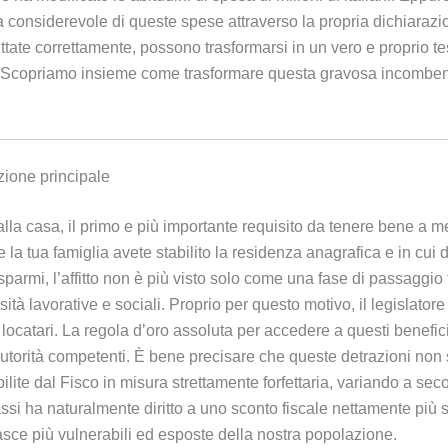
ta considerevole di queste spese attraverso la propria dichiarazi
ruttate correttamente, possono trasformarsi in un vero e proprio t
a. Scopriamo insieme come trasformare questa gravosa incomben
azione principale
alla casa, il primo e più importante requisito da tenere bene a 
u e la tua famiglia avete stabilito la residenza anagrafica e in cu
parmi, l’affitto non è più visto solo come una fase di passaggio
tà lavorative e sociali. Proprio per questo motivo, il legislatore
i locatari. La regola d’oro assoluta per accedere a questi benefici
autorità competenti. È bene precisare che queste detrazioni non
ilite dal Fisco in misura strettamente forfettaria, variando a seco
bassi ha naturalmente diritto a uno sconto fiscale nettamente pi
asce più vulnerabili ed esposte della nostra popolazione.