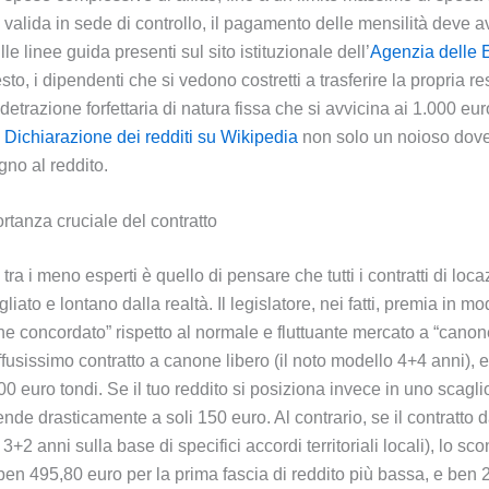
to valida in sede di controllo, il pagamento delle mensilità deve 
 linee guida presenti sul sito istituzionale dell’
Agenzia delle 
o, i dipendenti che si vedono costretti a trasferire la propria r
etrazione forfettaria di natura fissa che si avvicina ai 1.000 euro
a
Dichiarazione dei redditi su Wikipedia
non solo un noioso dover
gno al reddito.
tanza cruciale del contratto
i meno esperti è quello di pensare che tutti i contratti di locaz
gliato e lontano dalla realtà. Il legislatore, nei fatti, premia in 
 concordato” rispetto al normale e fluttuante mercato a “canone 
ffusissimo contratto a canone libero (il noto modello 4+4 anni), 
 euro tondi. Se il tuo reddito si posiziona invece in uno scagli
nde drasticamente a soli 150 euro. Al contrario, se il contratto d
2 anni sulla base di specifici accordi territoriali locali), lo sco
 ben 495,80 euro per la prima fascia di reddito più bassa, e ben 