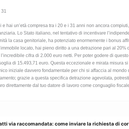
r 31
ni e hai un’età compresa tra i 20 e i 31 anni non ancora compiuti,
ziaria. Lo Stato italiano, nel tentativo di incentivare l’indipen
ità la casa genitoriale, ha potenziato enormemente i bonus affit
l’immobile locato, hai pieno diritto a una detrazione pari al 20%
’incredibile cifra di 2.000 euro netti. Per poter godere di questo
lia di 15.493,71 euro. Questa eccezionale e mirata misura si app
omico iniziale davvero fondamentale per chi si affaccia al mondo
tamento; grazie a questa specifica detrazione agevolata, potrest
o direttamente dal tuo datore di lavoro come conguaglio fiscale 
atti via raccomandata: come inviare la richiesta di co