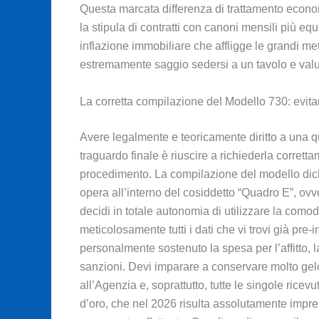
Questa marcata differenza di trattamento econom
la stipula di contratti con canoni mensili più e
inflazione immobiliare che affligge le grandi me
estremamente saggio sedersi a un tavolo e valu
La corretta compilazione del Modello 730: evitar
Avere legalmente e teoricamente diritto a una qu
traguardo finale è riuscire a richiederla corretta
procedimento. La compilazione del modello dic
opera all’interno del cosiddetto “Quadro E”, ovv
decidi in totale autonomia di utilizzare la como
meticolosamente tutti i dati che vi trovi già pre
personalmente sostenuto la spesa per l’affitto,
sanzioni. Devi imparare a conservare molto gelo
all’Agenzia e, soprattutto, tutte le singole rice
d’oro, che nel 2026 risulta assolutamente impresc