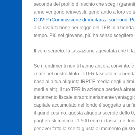
seconda del profilo di rischio che scegli (garant
anno vengono reinvestiti, generando a loro volta 
COVIP (Commissione di Vigilanza sui Fondi P
alla rivalutazione per legge del TFR in azienda.
tempo. Più sei giovane, più ha senso scegliere un
Il vero segreto: la tassazione agevolata che ti f
Se i rendimenti non ti hanno ancora convinto, è 
citate nel nostro titolo. Il TFR lasciato in azi
base alla tua aliquota IRPEF media degli ultimi 5
medi e alti), il tuo TFR in azienda perderà
alme
trattamento fiscale straordinariamente vantaggi
capitale accumulato nel fondo è soggetto a un’i
il quindicesimo, questa aliquota scende dello 0
pagheresti minimo 11.500 euro di tasse; nel fo
per aver fatto la scelta giusta al momento giusto