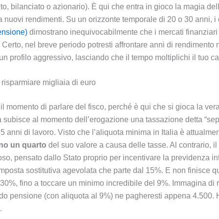
ito, bilanciato o azionario). È qui che entra in gioco la magia de
nuovi rendimenti. Su un orizzonte temporale di 20 o 30 anni, i da
ensione)
dimostrano inequivocabilmente che i mercati finanziari 
 Certo, nel breve periodo potresti affrontare anni di rendimento n
 profilo aggressivo, lasciando che il tempo moltiplichi il tuo ca
a risparmiare migliaia di euro
il momento di parlare del fisco, perché è qui che si gioca la vera
enda subisce al momento dell’erogazione una tassazione detta “sep
 anni di lavoro. Visto che l’aliquota minima in Italia è attualme
no un quarto
del suo valore a causa delle tasse. Al contrario, 
oso, pensato dallo Stato proprio per incentivare la previdenza i
mposta sostitutiva agevolata che parte dal 15%. E non finisce q
,30%, fino a toccare un minimo incredibile del 9%. Immagina di r
ndo pensione (con aliquota al 9%) ne pagheresti appena 4.500.
.