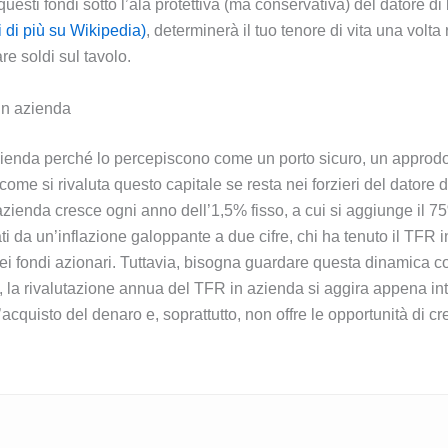
sti fondi sotto l’ala protettiva (ma conservativa) del datore di l
di più su Wikipedia)
, determinerà il tuo tenore di vita una volt
e soldi sul tavolo.
 in azienda
 azienda perché lo percepiscono come un porto sicuro, un approdo
come si rivaluta questo capitale se resta nei forzieri del datore
 azienda cresce ogni anno dell’1,5% fisso, a cui si aggiunge il 75
ti da un’inflazione galoppante a due cifre, chi ha tenuto il TFR in
i fondi azionari. Tuttavia, bisogna guardare questa dinamica c
2%), la rivalutazione annua del TFR in azienda si aggira appena i
’acquisto del denaro e, soprattutto, non offre le opportunità di c