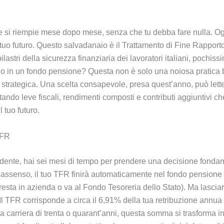
 si riempie mese dopo mese, senza che tu debba fare nulla. Ogni
il tuo futuro. Questo salvadanaio è il Trattamento di Fine Rapp
astri della sicurezza finanziaria dei lavoratori italiani, pochissi
arlo in un fondo pensione? Questa non è solo una noiosa pratica
 strategica. Una scelta consapevole, presa quest’anno, può lette
ruttando leve fiscali, rendimenti composti e contributi aggiunti
 tuo futuro.
TFR
ndente, hai sei mesi di tempo per prendere una decisione fonda
o-assenso, il tuo TFR finirà automaticamente nel fondo pensione 
i resta in azienda o va al Fondo Tesoreria dello Stato). Ma lascia
Il TFR corrisponde a circa il 6,91% della tua retribuzione annua
 carriera di trenta o quarant’anni, questa somma si trasforma in