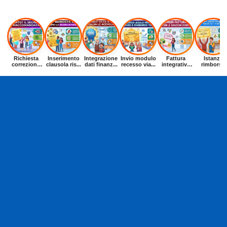
Richiesta
Inserimento
Integrazione
Invio modulo
Fattura
Istanza
correzione
clausola ris...
dati finanz...
recesso via...
integrativa
rimborso
dat...
entr...
buoni p...