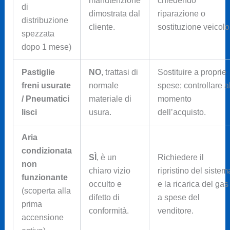
manutenzione
chiedendo
di
dimostrata dal
riparazione o
distribuzione
cliente.
sostituzione veicolo
spezzata
dopo 1 mese)
Pastiglie
NO
, trattasi di
Sostituire a proprie
freni usurate
normale
spese; controllare a
/ Pneumatici
materiale di
momento
lisci
usura.
dell’acquisto.
Aria
condizionata
SÌ
, è un
Richiedere il
non
chiaro vizio
ripristino del sistem
funzionante
occulto e
e la ricarica del gas
(scoperta alla
difetto di
a spese del
prima
conformità.
venditore.
accensione